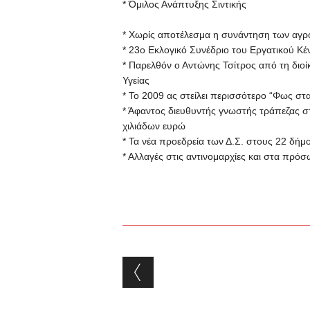
*
Όμιλος Ανάπτυξης Σιντικής
* Χωρίς αποτέλεσμα η συνάντηση των αγρ
* 23ο Εκλογικό Συνέδριο του Εργατικού Κ
* Παρελθόν ο Αντώνης Τσίτρος από τη δι
Υγείας
* Το 2009 ας στείλει περισσότερο “Φως σ
* Άφαντος διευθυντής γνωστής τράπεζας σ
χιλιάδων ευρώ
* Τα νέα προεδρεία των Δ.Σ. στους 22 δήμ
* Αλλαγές στις αντινομαρχίες και στα πρ
Post navigation