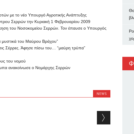
Θα
οτών με το νέο Υπουργό Αγροτικής Ανάπτυξης
βλ
έντρου Σερρών
την Κυριακή 1 Φεβρουαρίου 2009
οίκηση του Νοσοκομείου Σερρών.
Τον έπαυσε ο Υπουργός
Ρο
χο
τα μυστικά του Μαύρου Βράχου”
τις Σέρρες.
Άφησε πίσω του… “μαύρη τρύπα”
ους του νομού
Φ
όσωπα ανακοίνωσε ο Νομάρχης Σερρών
NEWS