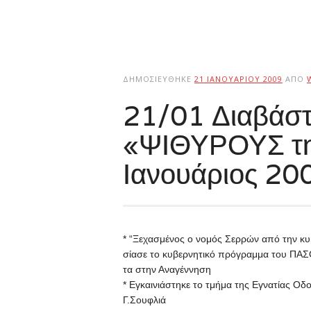
ΔΗΜΟΣΙΕΎΘΗΚΕ
21 ΙΑΝΟΥΑΡΊΟΥ 2009
ΑΠΌ
21/01 Διαβάστ
«ΨΙΘΥΡΟΥΣ τη
Ιανουάριος 20
* “Ξε­χα­σμέ­νος ο νο­μός Σερ­ρών α­πό την κυ
σίασε το κυ­βερ­νη­τι­κό πρό­γραμ­μα του ΠΑ­ΣΟΚ 
τα στην Α­να­γέν­νη­ση
*
Ε­γκαι­νιά­στη­κε το τμή­μα της Ε­γνα­τί­ας Ο
Γ.Σου­φλιά