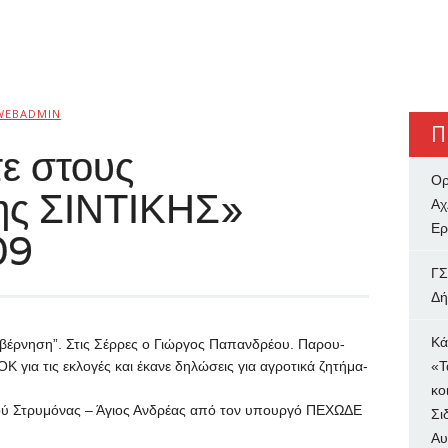
WEBADMIN
Π
ε στους
Ορ
ς ΣΙΝΤΙΚΗΣ»
Αχ
Ερ
09
ΓΣ
Δή
Κά
­βέρ­νη­ση”.
Στις Σέρ­ρες ο Γιώρ­γος Πα­παν­δρέ­ου.
Πα­ρου­
για τις ε­κλο­γές και έ­κα­νε δη­λώ­σεις για α­γρο­τι­κά ζη­τή­μα­
«Τ
κο
­δού Στρυ­μό­νας – Ά­γιος Αν­δρέ­ας α­πό τον υ­πουρ­γό ΠΕ­ΧΩ­ΔΕ
Σι
Αυ