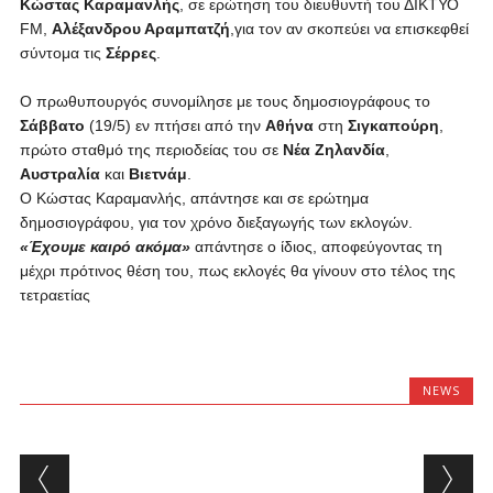
Κώστας Καραμανλής
, σε ερώτηση του διευθυντή του ΔΙΚΤΥΟ
FM
,
Αλέξανδρου Αραμπατζή
,για τον αν σκοπεύει να επισκεφθεί
σύντομα τις
Σέρρες
.
Ο πρωθυπουργός συνομίλησε με τους δημοσιογράφους το
Σάββατο
(19/5) εν πτήσει από την
Αθήνα
στη
Σιγκαπούρη
,
πρώτο σταθμό της περιοδείας του σε
Νέα Ζηλανδία
,
Αυστραλία
και
Βιετνάμ
.
Ο Κώστας Καραμανλής, απάντησε και σε ερώτημα
δημοσιογράφου, για τον χρόνο διεξαγωγής των εκλογών.
«Έχουμε καιρό ακόμα»
απάντησε ο ίδιος, αποφεύγοντας τη
μέχρι πρότινος θέση του, πως εκλογές θα γίνουν στο τέλος της
τετραετίας
NEWS
Post navigation