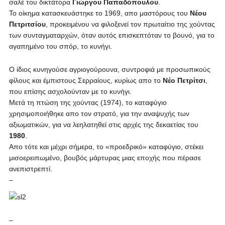
σαλέ του δικτάτορα
Γιώργου Παπαδόπουλου
.
Το οίκημα κατασκευάστηκε το 1969, απο μαστόρους του
Νέου
Πετριτσίου
, προκειμένου να φιλοξενεί τον πρωταίτιο της χούντας
των συνταγματαρχών, όταν αυτός επισκεπτόταν το βουνό, για το
αγαπημένο του σπόρ, το κυνήγι.
Ο ίδιος κυνηγούσε αγριογούρουνα, συντροφιά με προσωπικούς
φίλους και έμπιστους Σερραίους, κυρίως απο το
Νέο Πετρίτσι
,
που επίσης ασχολούνταν με το κυνήγι.
Μετά τη πτώση της χούντας (1974), το καταφύγιο
χρησιμοποιήθηκε απο τον στρατό, για την αναψυχής των
αξιωματικών, για να λεηλατηθεί στις αρχές της δεκαετίας του
1980
.
Απο τότε και μέχρι σήμερα, το «προεδρικό» καταφύγιο, στέκει
μισοερειπωμένο, βουβός μάρτυρας μιας εποχής που πέρασε
ανεπιστρεπτί.
–
–