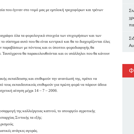
αία που έγιναν στο νομό μας με εμπλοκή τροχοφόρων και τρένων
Σι
χρ
πα
ταγράφει όλα τα φορολογικά στοιχεία των επιχειρήσεων και των
Σι
το σύστημα αυτό που θα είναι κεντρικό και θα το διαχειρίζονται όλες
Αυ
ών παραβάσεων με πόντους και οι ύποπτοι φοροδιαφυγής θα
α. Ταυτόχρονα θα παρακολουθούνται και οι υπάλληλοι που θα κάνουν
Φ
ακής εκπαίδευσης και επιθυμούν την ανανέωσή της, πρέπει να
ό τους εκπαιδευτικούς επιθυμούν για πρώτη φορά να πάρουν άδεια
σχετική αίτηση μέχρι 14 – 7 – 2006.
οσαρμογή της καλλιέργειας καπνού, το υπουργείο αγροτικής
παρχίας Σιντικής τα εξής:
ιρισμούς.
ατικές ανάγκες αγοράς.