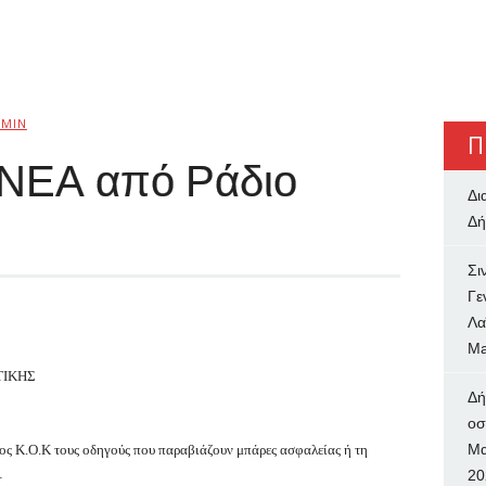
MIN
Π
 ΝΕΑ από Ράδιο
Δι
Δή
Σι
Γε
Λα
Ma
ΤΙΚΗΣ
Δή
oσ
Μα
ος Κ.Ο.Κ τους οδηγούς που παραβιάζουν μπάρες ασφαλείας ή τη
…
20