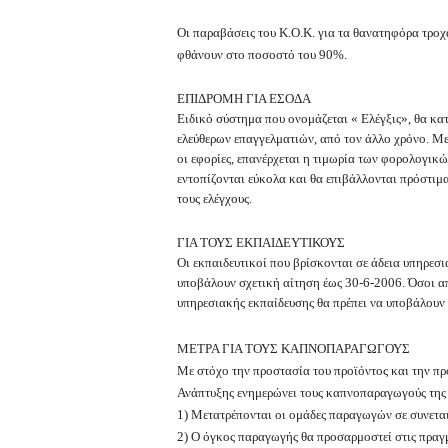
Οι παραβάσεις του Κ.Ο.Κ. για τα θανατηφόρα τροχ
φθάνουν στο ποσοστό του 90%.
ΕΠΙΔΡΟΜΗ ΓΙΑ ΕΣΟΔΑ
Ειδικό σύστημα που ονομάζεται « Ελέγξις», θα κα
ελεύθερων επαγγελματιών, από τον άλλο χρόνο. Με 
οι εφορίες, επανέρχεται η τιμωρία των φορολογικ
εντοπίζονται εύκολα και θα επιβάλλονται πρόστιμ
τους ελέγχους.
ΓΙΑ ΤΟΥΣ ΕΚΠΑΙΔΕΥΤΙΚΟΥΣ
Οι εκπαιδευτικοί που βρίσκονται σε άδεια υπηρεσι
υποβάλουν σχετική αίτηση έως 30-6-2006. Όσοι απ
υπηρεσιακής εκπαίδευσης θα πρέπει να υποβάλουν 
ΜΕΤΡΑ ΓΙΑ ΤΟΥΣ ΚΑΠΝΟΠΑΡΑΓΩΓΟΥΣ
Με στόχο την προστασία του προϊόντος και την πρ
Ανάπτυξης ενημερώνει τους καπνοπαραγωγούς της ε
1) Μετατρέπονται οι ομάδες παραγωγών σε συνετα
2) Ο όγκος παραγωγής θα προσαρμοστεί στις πραγμ