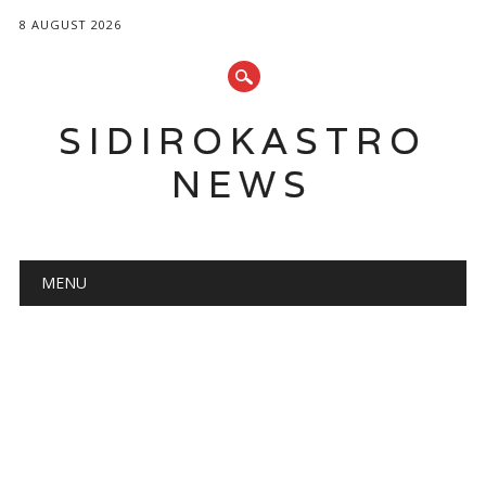
8 AUGUST 2026
SIDIROKASTRO
NEWS
Main menu
Skip
MENU
to
content