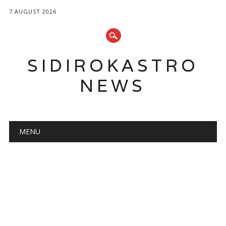
7 AUGUST 2026
SIDIROKASTRO
NEWS
Main menu
Skip
MENU
to
content