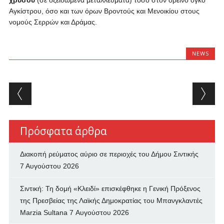
χρυσού
(σε οξειδωμένα μεταλλεύματα) τόσο στον ορεινό όγκο
Αγκίστρου, όσο και των όρων Βροντούς και Μενοικίου στους
νομούς Σερρών και Δράμας.
NEWS
Post navigation
Πρόσφατα άρθρα
Διακοπή ρεύματος αύριο σε περιοχές του Δήμου Σιντικής
7 Αυγούστου 2026
Σιντική: Τη δομή «Κλειδί» επισκέφθηκε η Γενική Πρόξενος
της Πρεσβείας της Λαϊκής Δημοκρατίας του Μπανγκλαντές
Marzia Sultana
7 Αυγούστου 2026