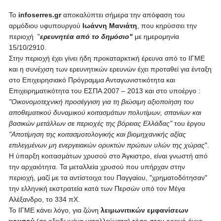
Το
infoserres.gr
αποκαλύπτει σήμερα την απόφαση του
αρμόδιου υφυπουργού
Ιωάννη Μανιάτη
, που κηρύσσει την
περιοχή "
ερευνητέα από το δημόσιο"
με ημερομηνία
15/10/2910.
Στην περιοχή έχει γίνει ήδη προκαταρκτική έρευνα από το ΙΓΜΕ
και η συνέχιση των ερευνητικών ερευνών έχει προταθεί για ένταξη
στο Επιχειρησιακό Πρόγραμμα Ανταγωνιστικότητα και
Επιχειρηματικότητα του ΕΣΠΑ 2007 – 2013 και στο υποέργο :
"Οικονομοτεχνική προσέγγιση για τη βιώσιμη αξιοποίηση του
αποθεματικού δυναμικού κοιτασμάτων πολυτίμων, σπανίων και
βασικών μετάλλων σε περιοχές της βόρειας Ελλάδας"
του έργου
"Αποτίμηση της κοιτασμοτολογικής και βιομηχανικής αξίας
επιλεγμένων μη ενεργειακών ορυκτών πρώτων υλών της χώρας
".
Η ύπαρξη κοιτασμάτων χρυσού στο Άγκιστρο, είναι γνωστή από
την αρχαιότητα. Τα μεταλλεία χρυσού που υπήρχαν στην
περιοχή, μαζί με τα αντίστοιχα του Παγγαίου, "χρηματοδότησαν"
την ελληνική εκστρατεία κατά των Περσών υπό τον Μέγα
Αλέξανδρο, το 334 πΧ.
Το ΙΓΜΕ κάνει λόγο, για ζώνη
λειμωνιτικών εμφανίσεων