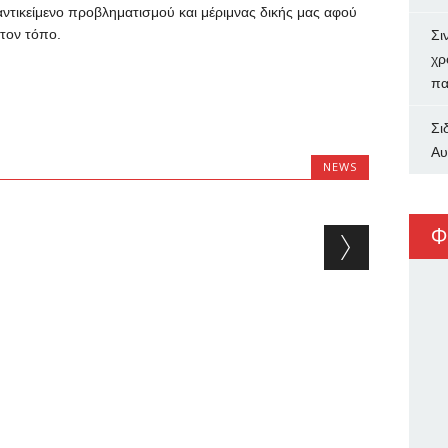
ντικείμενο προβληματισμού και μέριμνας δικής μας αφού
 τον τόπο.
Σι
χρ
πα
Σι
Αυ
NEWS
Φ