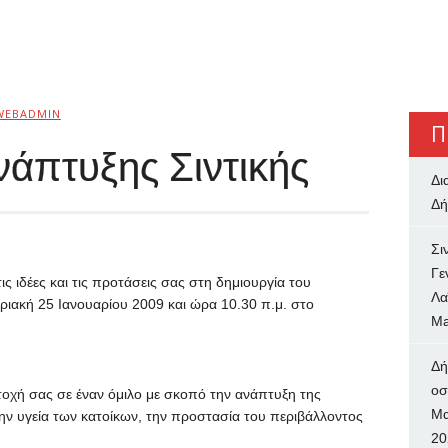
WEBADMIN
Π
άπτυξης Σιντικής
Δι
Δή
Σι
Γε
ις ιδέες και τις προτάσεις σας στη δημιουργία του
Λα
ριακή 25 Ιανουαρίου 2009 και ώρα 10.30 π.μ. στο
Ma
Δή
oσ
τοχή σας σε έναν όμιλο με σκοπό την ανάπτυξη της
Μα
την υγεία των κατοίκων, την προστασία του περιβάλλοντος
20