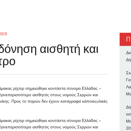
MIN
Π
δόνηση αισθητή και
Δι
τρο
Δή
Σι
Γε
Λα
ίμακας ρίχτερ σημειώθηκε κοντάστα σύνορα Ελλάδας –
Ma
έγινεπερισσότερο αισθητός στους νομούς Σερρών και
νίκης. Προς το παρών δεν έχουν καταγραφεί κάποιεςυλικές
Δή
oσ
ίμακας ρίχτερ σημειώθηκε κοντάστα σύνορα Ελλάδας –
Μα
έγινεπερισσότερο αισθητός στους νομούς Σερρών και
20