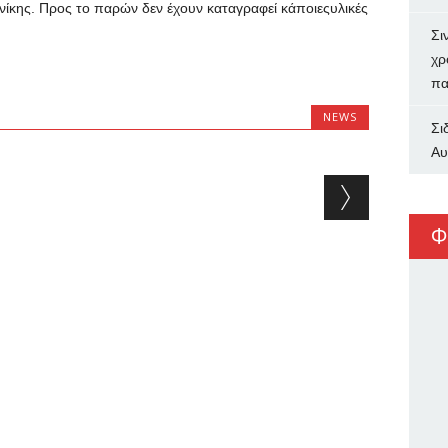
νίκης. Προς το παρών δεν έχουν καταγραφεί κάποιεςυλικές
Σι
χρ
πα
NEWS
Σι
Αυ
Φ