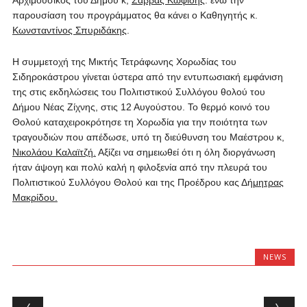
Αρχιμουσικός του Δήμου κ,
Σάββας Κωφίδης
. ενώ την
παρουσίαση του προγράμματος θα κάνει ο Καθηγητής κ.
Κωνσταντίνος Σπυριδάκης
.
Η συμμετοχή της Μικτής Τετράφωνης Χορωδίας του
Σιδηροκάστρου γίνεται ύστερα από την εντυπωσιακή εμφάνιση
της στις εκδηλώσεις του Πολιτιστικού Συλλόγου θολού του
Δήμου Νέας Ζίχνης, στις 12 Αυγούστου. Το θερμό κοινό του
Θολού καταχειροκρότησε τη Χορωδία για την ποιότητα των
τραγουδιών που απέδωσε, υπό τη διεύθυνση του Μαέστρου κ,
Νικολάου Καλαϊτζή.
Αξίζει να σημειωθεί ότι η όλη διοργάνωση
ήταν άψογη και πολύ καλή η φιλοξενία από την πλευρά του
Πολιτιστικού Συλλόγου Θολού και της Προέδρου κας Δή
μητρας
Μακρίδου.
NEWS