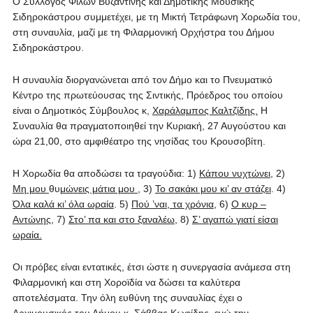
Ο Σύλλογος Φίλων Βυζαντινής και Δημοτικής Μουσικής
Σιδηροκάστρου συμμετέχει, με τη Μικτή Τετράφωνη Χορωδία του,
στη συναυλία, μαζί με τη Φιλαρμονική Ορχήστρα του Δήμου
Σιδηροκάστρου.
Η συναυλία διοργανώνεται από τον Δήμο και το Πνευματικό
Κέντρο της πρωτεύουσας της Σιντικής, Πρόεδρος του οποίου
είναι ο Δημοτικός Σύμβουλος κ,
Χαράλαμπος Καλτζίδης.
Η
Συναυλία θα πραγματοποιηθεί την Κυριακή, 27 Αυγούστου και
ώρα 21,00, στο αμφιθέατρο της νησίδας του Κρουσοβίτη.
Η Χορωδία θα αποδώσει τα τραγούδια: 1)
Κάπου νυχτώνει
, 2)
Μη μου
θυ
μώνεις μάτια μου
, 3)
Το σακάκι μου κι’ αν στάζει
. 4)
Όλα καλά κι’ όλα ωραία
. 5)
Πού ’ναι, τα χρόνια
, 6)
Ο κυρ –
Αντώνης
, 7)
Στο’ πα και στο ξαναλέω
, 8)
Σ’ αγαπώ γιατί είσαι
ωραία.
Οι πρόβες είναι εντατικές, έτσι ώστε η συνεργασία ανάμεσα στη
Φιλαρμονική και στη Χοροϊδία να δώσει τα καλύτερα
αποτελέσματα. Την όλη ευθύνη της συναυλίας έχει ο