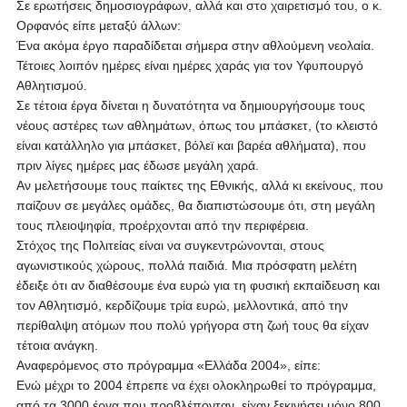
Σε ερωτήσεις δημοσιογράφων, αλλά και στο χαιρετισμό του, ο κ.
Ορφανός είπε μεταξύ άλλων:
Ένα ακόμα έργο παραδίδεται σήμερα στην αθλούμενη νεολαία.
Τέτοιες λοιπόν ημέρες είναι ημέρες χαράς για τον Υφυπουργό
Αθλητισμού.
Σε τέτοια έργα δίνεται η δυνατότητα να δημιουργήσουμε τους
νέους αστέρες των αθλημάτων, όπως του μπάσκετ, (το κλειστό
είναι κατάλληλο για μπάσκετ, βόλεϊ και βαρέα αθλήματα), που
πριν λίγες ημέρες μας έδωσε μεγάλη χαρά.
Αν μελετήσουμε τους παίκτες της Εθνικής, αλλά κι εκείνους, που
παίζουν σε μεγάλες ομάδες, θα διαπιστώσουμε ότι, στη μεγάλη
τους πλειοψηφία, προέρχονται από την περιφέρεια.
Στόχος της Πολιτείας είναι να συγκεντρώνονται, στους
αγωνιστικούς χώρους, πολλά παιδιά.
Μια πρόσφατη μελέτη
έδειξε ότι αν διαθέσουμε ένα ευρώ για τη φυσική εκπαίδευση και
τον Αθλητισμό, κερδίζουμε τρία ευρώ, μελλοντικά, από την
περίθαλψη ατόμων που πολύ γρήγορα στη ζωή τους θα είχαν
τέτοια ανάγκη.
Αναφερόμενος στο πρόγραμμα «Ελλάδα 2004», είπε:
Ενώ μέχρι το 2004 έπρεπε να έχει ολοκληρωθεί το πρόγραμμα,
από τα 3000 έργα που προβλέπονταν, είχαν ξεκινήσει μόνο 800