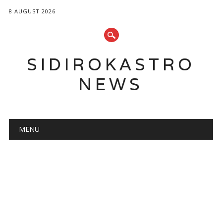
8 AUGUST 2026
SIDIROKASTRO
NEWS
Main menu
Skip
MENU
to
content