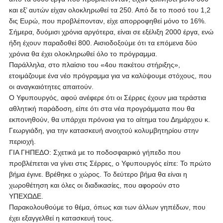
και εξ’ αυτών είχαν ολοκληρωθεί τα 250. Από δε το ποσό του 1,2
δις Ευρώ, που προβλέπονταν, είχε απορροφηθεί μόνο το 16%.
Σήμερα, δυόμισι χρόνια αργότερα, είναι σε εξέλιξη 2000 έργα, ενώ
ήδη έχουν παραδοθεί 800.
Αισιοδοξούμε ότι τα επόμενα δύο
χρόνια θα έχει ολοκληρωθεί όλο το πρόγραμμα.
Παράλληλα, στο πλαίσιο του «4ου πακέτου στήριξης»,
ετοιμάζουμε ένα νέο πρόγραμμα για να καλύψουμε στόχους, που
οι αναγκαιότητες απαιτούν.
Ο Υφυπουργός, αφού ανέφερε ότι οι Σέρρες έχουν μια τεράστια
αθλητική παράδοση, είπε ότι στα νέα προγράμματα που θα
εκπονηθούν, θα υπάρχει πρόνοια για το αίτημα του Δημάρχου κ.
Γεωργιάδη, για την κατασκευή ανοιχτού κολυμβητηρίου στην
περιοχή.
ΓΙΑ ΓΗΠΕΔΟ: Σχετικά με το ποδοσφαιρικό γήπεδο που
προβλέπεται να γίνει στις Σέρρες, ο Υφυπουργός είπε: Το πρώτο
βήμα έγινε. Βρέθηκε ο χώρος. Το δεύτερο βήμα θα είναι η
χωροθέτηση και όλες οι διαδικασίες, που αφορούν στο
ΥΠΕΧΩΔΕ.
Παρακολουθούμε το θέμα, όπως και των άλλων γηπέδων, που
έχει εξαγγελθεί η κατασκευή τους.