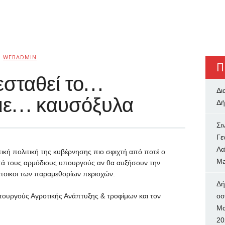
Ό
WEBADMIN
Π
εσταθεί το…
Δι
 με… καυσόξυλα
Δή
Σι
Γε
Λα
τική πολιτική της κυβέρνησης πιο σφιχτή από ποτέ ο
Ma
ωτά τους αρμόδιους υπουργούς αν θα αυξήσουν την
άτοικοι των παραμεθορίων περιοχών.
Δή
πουργούς Αγροτικής Ανάπτυξης & τροφίμων και τον
oσ
Μα
20