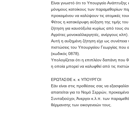
Είναι γνωστό ότι το Υπουργείο Ανάπτυξης 
μόνιμους κατοίκους των παραμεθορίων πε
προκειμένου να καλύψουν τις ατομικές του
Φέτος η κατακόρυφη αύξηση της τιμής του
ζήτηση για καυσόξυλα κυρίως από τους σ
Αγρότες μονοκαλλιεργητές, ανέργους κλπ).
Αυτή η αυξημένη ζήτηση είχε ως συνέπεια 
πιστώσεις του Υπουργείου Γεωργίας που ε
(κωδικός 0878).
Υπολογίζεται ότι η επιπλέον δαπάνη που θ
η οποία μπορεί να καλυφθεί από τις πιστώσ
ΕΡΩΤΑΣΘΕ κ. κ ΥΠΟΥΡΓΟΙ
Εάν είναι στις προθέσεις σας να εξασφαλ
απαιτείται για το Νομό Σερρών, προκειμέ
Συνταξιούχοι, Άνεργοι κ.λ.π. των παραμεθ
θέρμανσης των οικογενειών τους.