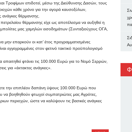
και Τροφίμων επιδοτεί, μέσω της Διεύθυνσης Δασών, τους
ριοχών κάθε χρόνο για την αγορά καυσοξύλων,
Σι
ς ανάγκες θέρμανσης.
χρ
 πετρελαίου θέρμανσης είχε ως αποτέλεσμα να αυξηθεί η
πα
υμπολίτες μας χαμηλών εισοδημάτων (Συνταξιούχους ΟΓΑ,
Σι
να μην επαρκούν οι κατ’ έτος προγραμματισμένες
Αυ
ίναι εγγεγραμμένες στον φετινό τακτικό προϋπολογισμό
α απαιτηθεί φτάνει τις 100.000 Ευρώ για το Νομό Σερρών,
εις για «έκτακτες ανάγκες».
Φ
ίσετε την επιπλέον δαπάνη ύψους 100.000 Ευρώ που
νου να βοηθηθούν φτωχοί συμπατριώτες μας Αγρότες,
όριων περιοχών, ώστε να καλύψουν τις βασικές ανάγκες