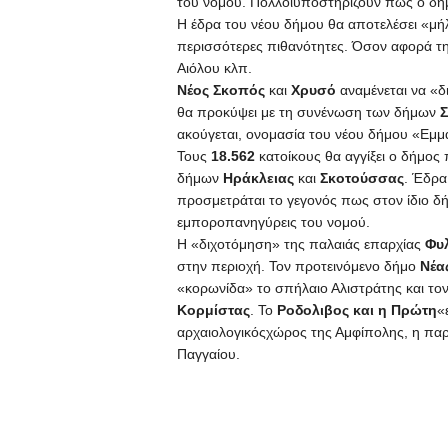
του νομού. Πολλοίυποστηρίζουν πως ο δή
Η έδρα του νέου δήμου θα αποτελέσει «μήλ
περισσότερες πιθανότητες. Όσον αφορά τ
Αιόλου κλπ.
Νέος Σκοπός
και
Χρυσό
αναμένεται να «δ
θα προκύψει με τη συνένωση των δήμων
ακούγεται, ονομασία του νέου δήμου «Εμ
Τους
18.562
κατοίκους θα αγγίξει ο δήμος
δήμων
Ηράκλειας
και
Σκοτούσσας
. Έδρα
προσμετράται το γεγονός πως στον ίδιο δ
εμποροπανηγύρεις του νομού.
Η «διχοτόμηση» της παλαιάς επαρχίας
Φυλ
στην περιοχή. Τον προτεινόμενο δήμο
Νέα
«κορωνίδα» το σπήλαιο Αλιστράτης και το
Κορμίστας
. Το
Ροδολιβος και η Πρώτη
«
αρχαιολογικόςχώρος της Αμφίπολης, η παρ
Παγγαίου.