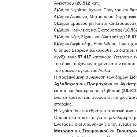
Αγκίστρου (
26.512
κατ.)
3)
Δήμοι Νιγρίτας, Αχινού, Τραγίλου και Βισα
4)
Δήμοι Λευκώνα, Μητρουσίου, Στρυμονικο
5)
Δήμοι Εμμανουήλ Παππά και Στρυμόνα (
6)
Δήμοι Ηράκλειας και Σκοτούσσας (
18.56
7)
Δήμοι Νέας Ζίχνης και Αλιστράτης (
15.07
8)
Δήμοι Αμφίπολης, Ροδολιβους, Πρώτης κ
Ο δήμος
Σερρών
εξακολουθεί να διατηρεί
αγγίζει τους
57.417
κατοίκους. Ωστόσο η έ
του όρια, αυξάνουν σημαντικά την έκταση
του ορεινού όγκου του Λαϊλιά.
Η προτεινόμενη συνένωση των δήμων
Σιδ
Αχλαδοχωρίου
,
Προμαχώνα
και
Αγκίστρ
έκταση και δεύτερου σε πληθυσμό (
26.512
ενώ επικρατέστερη ονομασία : «δήμος
Σιν
επαρχίας.
Η Νιγρίτα θα είναι έδρα του προτεινόμενο
Ουσιαστικά πρόκειται για το μεγαλύτερο τ
Ενστάσεις διατυπώθηκαν για την ένταξη τ
Μητρουσίου
,
Στρυμονικού
και
Σκουτάρε