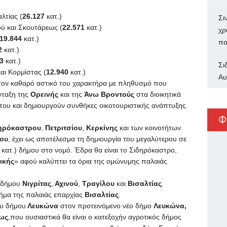
λτίας (
26.127
κατ.)
Σι
ύ και Σκουτάρεως (
22.571
κατ.)
χρ
19.844
κατ.)
πα
2
κατ.)
3
κατ.)
Σι
αι Κορμίστας (
12.940
κατ.)
Αυ
 τον καθαρό αστικό του χαρακτήρα με πληθυσμό που
νταξη της
Ορεινής
και της
Άνω Βροντούς
στα διοικητικά
 του και δημιουργούν συνθήκες οικοτουριστικής ανάπτυξης
Φ
ηρόκαστρου
,
Πετριτσίου
,
Κερκίνης
και των κοινοτήτων
ου
, έχει ως αποτέλεσμα τη δημιουργία του μεγαλύτερου σε
κατ.) δήμου στο νομό. Έδρα θα είναι το Σιδηρόκαστρο,
τικής
» αφού καλύπτει τα όρια της ομώνυμης παλαιάς
υ δήμου
Νιγρίτας
,
Αχινού
,
Τραγίλου
και
Βισαλτίας
.
μήμα της παλαιάς επαρχίας
Βισαλτίας
.
ου δήμου
Λευκώνα
στον προτεινόμενο νέο δήμο
Λευκώνα,
ως
,που ουσιαστικά θα είναι ο κατεξοχήν αγροτικός δήμος