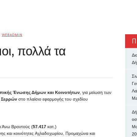
Ό
WEBADMIN
Π
οι, πολλά τα
Δι
Δή
Σι
Γε
Λα
πικής Ένωσης Δήμων και Κοινοτήτων
, για μείωση των
Ma
ύ
Σερρών
στο πλαίσιο εφαρμογής του σχεδίου
Δή
oσ
ι Άνω Βροντούς (
57.417
κατ.)
Μα
νης και κοινότητες Αχλαδοχωρίου, Προμαχώνα και
20