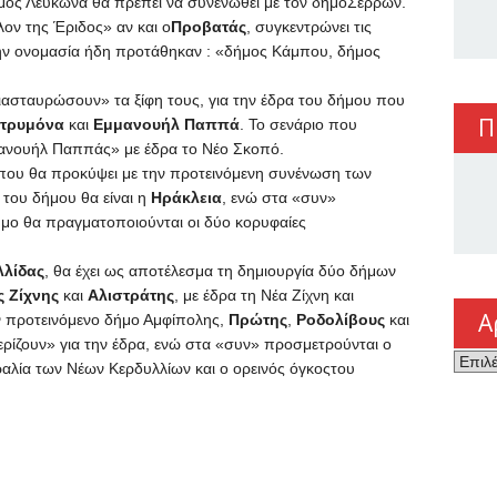
μος Λευκώνα θα πρέπει να συνενωθεί με τον δήμοΣερρών.
ον της Έριδος» αν και ο
Προβατάς
, συγκεντρώνει τις
ην ονομασία ήδη προτάθηκαν : «δήμος Κάμπου, δήμος
ιασταυρώσουν» τα ξίφη τους, για την έδρα του δήμου που
Π
Στρυμόνα
και
Εμμανουήλ Παππά
. Το σενάριο που
μανουήλ Παππάς» με έδρα το Νέο Σκοπό.
 που θα προκύψει με την προτεινόμενη συνένωση των
 του δήμου θα είναι η
Ηράκλεια
, ενώ στα «συν»
ήμο θα πραγματοποιούνται οι δύο κορυφαίες
λίδας
, θα έχει ως αποτέλεσμα τη δημιουργία δύο δήμων
ς Ζίχνης
και
Αλιστράτης
, με έδρα τη Νέα Ζίχνη και
Α
ν προτεινόμενο δήμο Αμφίπολης,
Πρώτης
,
Ροδολίβους
και
ερίζουν» για την έδρα, ενώ στα «συν» προσμετρούνται ο
Αρχεί
αλία των Νέων Κερδυλλίων και ο ορεινός όγκοςτου