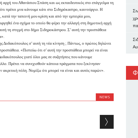
κή αρχή του Αθανάσιου Σπάση και ως εκπαιδευτικός στο επάγγελμα τη
τι πρέπει μνα κάνουμε κάτι στο Σιδηρόκαστρο, καινούργιο. Η
Σι
 κατά την ταπεινή μου κρίση και από την εμπειρία μου,
χρ
υργηθεί ένα σχήμα το οποίο θα φέρει την αλλαγή στη δημοτική αρχή
πα
 αυτή τη στιγμή στο δήμο Σιδηροκάστρου. Σ’ αυτή την προσπάθεια
α».
Σι
 Δοδακόπουλος σ’ αυτή τη νέα κίνηση ; Πάντως, ο πρώτος δηλώνει
Αυ
ν προσπάθεια. «Πιστεύω ότι σ’ αυτή την προσπάθεια μπορεί να είναι
οδακόπουλος γιατί όλοι μας σε συζητήσεις που κάνουμε
άλλο. Πρέπει να συνεχισθούν κάποια πράγματα που ξεκίνησαν
ην ακριτική πόλη. Νομίζω ότι μπορεί να είναι και αυτός παρών».
Φ
NEWS