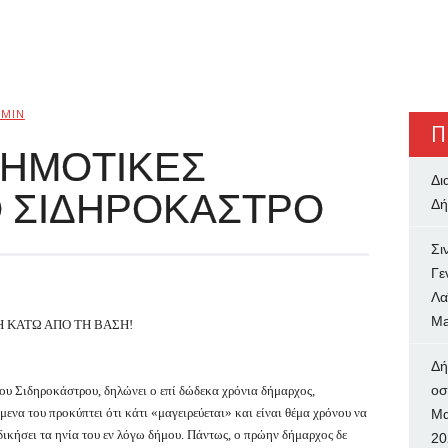
MIN
Π
 ΔΗΜΟΤΙΚΕΣ
Δι
Ο ΣΙΔΗΡΟΚΑΣΤΡΟ
Δή
Σι
Γε
Λα
Ma
Η ΚΑΤΩ ΑΠΟ ΤΗ ΒΑΣΗ!
Δή
oσ
του Σιδηροκάστρου, δηλώνει ο επί δώδεκα χρόνια δήμαρχος,
να του προκύπτει ότι κάτι «μαγειρεύεται» και είναι θέμα χρόνου να
Μα
δικήσει τα ηνία του εν λόγω δήμου. Πάντως, ο πρώην δήμαρχος δε
20