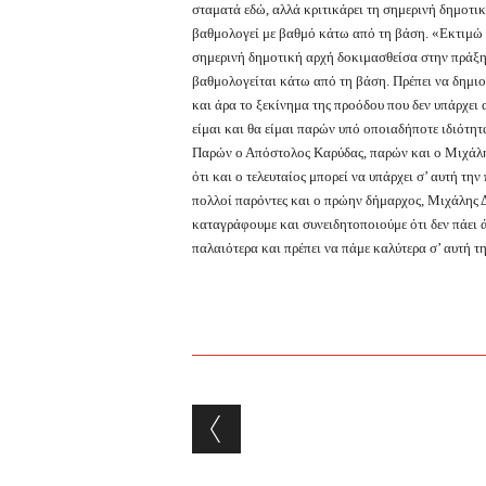
σταματά εδώ, αλλά κριτικάρει τη σημερινή δημοτι
βαθμολογεί με βαθμό κάτω από τη βάση. «Εκτιμώ ό
σημερινή δημοτική αρχή δοκιμασθείσα στην πράξη,
βαθμολογείται κάτω από τη βάση. Πρέπει να δημιο
και άρα το ξεκίνημα της προόδου που δεν υπάρχει
είμαι και θα είμαι παρών υπό οποιαδήποτε ιδιότητ
Παρών ο Απόστολος Καρύδας, παρών και ο Μιχάλης
ότι και ο τελευταίος μπορεί να υπάρχει σ’ αυτή τη
πολλοί παρόντες και ο πρώην δήμαρχος, Μιχάλης Δ
καταγράφουμε και συνειδητοποιούμε ότι δεν πάει 
παλαιότερα και πρέπει να πάμε καλύτερα σ’ αυτή τ
Post navigation