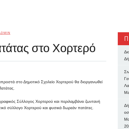
ADMIN
Π
ατάτας στο Χορτερό
Δι
Δή
Σι
Γε
 μπροστά στο Δημοτικό Σχολείο Χορτερού θα διοργανωθεί
Λα
Πατάτας.
Ma
ογραφικός Σύλλογος Χορτερού και περιλαμβάνει ζωντανή
Δή
ικό σύλλογο Χορτερού και φυσικά δωρεάν πατάτες.
oσ
Μα
20