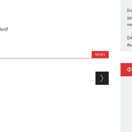
Σι
χρ
πα
ίμοβ
Σι
Αυ
NEWS
Φ