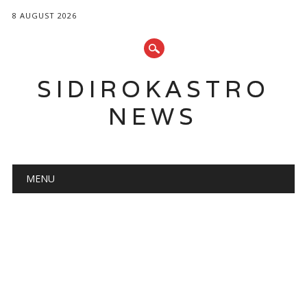
8 AUGUST 2026
SIDIROKASTRO
NEWS
Main menu
Skip
MENU
to
content