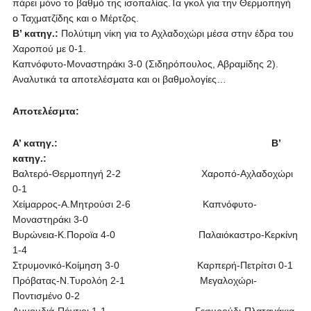
πάρει μόνο το βαθμό της ισοπαλίας.Τα γκολ για την Θερμοπηγή
ο Ταχματζίδης και ο Μέρτζος.
Β’ κατηγ.:
Πολύτιμη νίκη για το Αχλαδοχώρι μέσα στην έδρα του
Χαροπού με 0-1.
Καπνόφυτο-Μοναστηράκι 3-0 (Σιδηρόπουλος, Αβραμίδης 2).
Αναλυτικά τα αποτελέσματα και οι βαθμολογίες…
Αποτελέσμτα:
Α’ κατηγ.: Β’
κατηγ.:
Βαλτερό-Θερμοπηγή 2-2 Χαροπό-Αχλαδοχώρι
0-1
Χείμαρρος-Α.Μητρούσι 2-6 Καπνόφυτο-
Μοναστηράκι 3-0
Βυρώνεια-Κ.Ποροϊα 4-0 Παλαιόκαστρο-Κερκίνη
1-4
Στρυμονικό-Κοίμηση 3-0 Καρπερή-Πετρίτσι 0-1
Πρόβατας-Ν.Τυρολόη 2-1 Μεγαλοχώρι-
Ποντισμένο 0-2