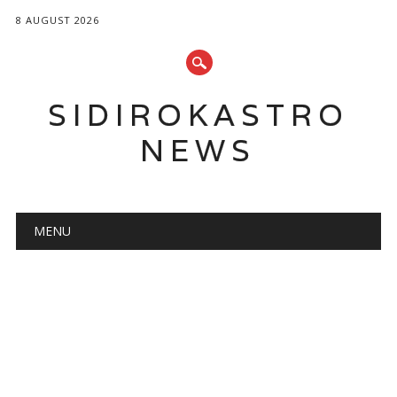
8 AUGUST 2026
SIDIROKASTRO
NEWS
Main menu
Skip
MENU
to
content