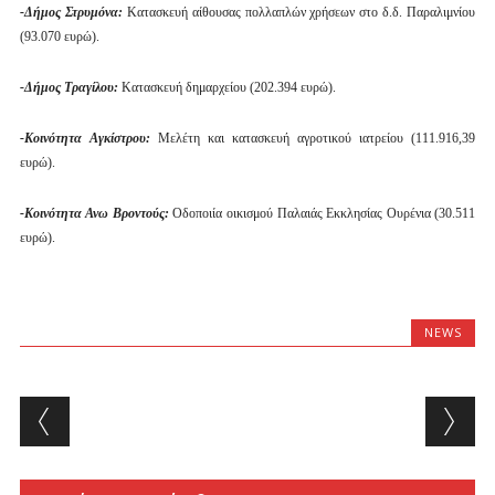
-Δήμος Στρυμόνα:
Κατασκευή αίθουσας πολλαπλών χρήσεων στο δ.δ. Παραλιμνίου
(93.070 ευρώ).
-Δήμος Τραγίλου:
Κατασκευή δημαρχείου (202.394 ευρώ).
-Κοινότητα Αγκίστρου:
Μελέτη και κατασκευή αγροτικού ιατρείου (111.916,39
ευρώ).
-Κοινότητα Ανω Βροντούς:
Οδοποιία οικισμού Παλαιάς Εκκλησίας Ουρένια (30.511
ευρώ).
NEWS
Post navigation