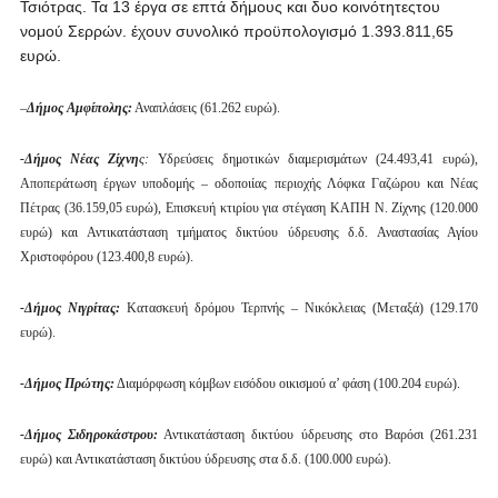
Τσιότρας. Τα 13 έργα σε επτά δήμους και δυο κοινότητεςτου
νομού Σερρών. έχουν συνολικό προϋπολογισμό 1.393.811,65
ευρώ.
–
Δήμος Αμφίπολης:
Αναπλάσεις (61.262 ευρώ).
-Δήμος Νέας Ζίχνη
ς:
Υδρεύσεις δημοτικών διαμερισμάτων (24.493,41 ευρώ),
Αποπεράτωση έργων υποδομής – οδοποιίας περιοχής Λόφκα Γαζώρου και Νέας
Πέτρας (36.159,05 ευρώ), Επισκευή κτιρίου για στέγαση ΚΑΠΗ Ν. Ζίχνης (120.000
ευρώ) και Αντικατάσταση τμήματος δικτύου ύδρευσης δ.δ. Αναστασίας Αγίου
Χριστοφόρου (123.400,8 ευρώ).
-Δήμος Νιγρίτας:
Κατασκευή δρόμου Τερπνής – Νικόκλειας (Μεταξά) (129.170
ευρώ).
-Δήμος Πρώτης:
Διαμόρφωση κόμβων εισόδου οικισμού α’ φάση (100.204 ευρώ).
-Δήμος Σιδηροκάστρου:
Αντικατάσταση δικτύου ύδρευσης στο Βαρόσι (261.231
ευρώ) και Αντικατάσταση δικτύου ύδρευσης στα δ.δ. (100.000 ευρώ).