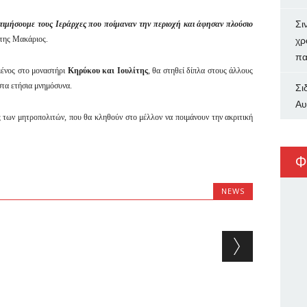
Σι
 τιμήσουμε τους Ιεράρχες που ποίμαναν την περιοχή και άφησαν πλούσιο
της Μακάριος.
χρ
πα
μένος στο μοναστήρι
Κηρύκου και Ιουλίτης
, θα στηθεί δίπλα στους άλλους
στα ετήσια μνημόσυνα.
Σι
Αυ
ς των μητροπολιτών, που θα κληθούν στο μέλλον να ποιμάνουν την ακριτική
Φ
NEWS