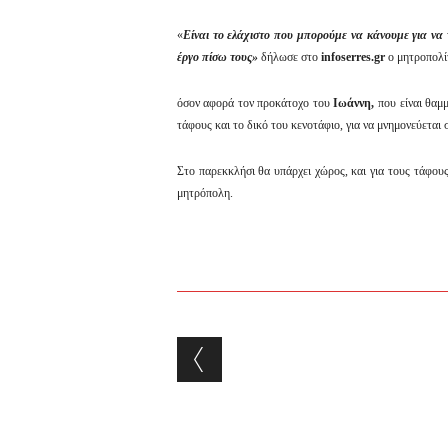
«
Είναι το ελάχιστο που μπορούμε να κάνουμε για να
έργο πίσω τους»
δήλωσε στο
infoserres
.
gr
ο μητροπολί
όσον αφορά τον προκάτοχο του
Ιωάννη,
που είναι θαμ
τάφους και το δικό του κενοτάφιο, για να μνημονεύεται 
Στο παρεκκλήσι θα υπάρχει χώρος, και για τους τάφου
μητρόπολη.
Post navigation