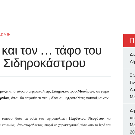
ADMIN
Π
 και τον … τάφο του
Δι
ς Σιδηροκάστρου
Δή
Σι
Γε
Λα
οιμάζει από τώρα ο μητροπολίτης Σιδηροκάστρου
Μακάριος
, σε χώρο
Ma
ργίου
, όπου θα ταφούν εκ νέου, όλοι οι μητροπολίτες πουποίμαιναν
Δή
oσ
α τοποθετηθούν τα οστά των μητροπολιτών
Παρθένιου,
Νεοφύτου
, και
Μα
ου επιεικώς μόνο απαράδεκτος μπορεί να χαρακτηριστεί, πίσω από το Ιερό του
20