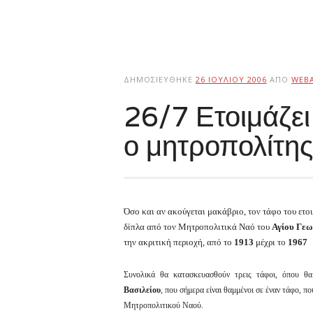
ΔΗΜΟΣΙΕΎΘΗΚΕ
26 ΙΟΥΛΊΟΥ 2006
ΑΠΌ
WEB
26/7 Ετοιμάζει
ο μητροπολίτη
Όσο και αν ακούγεται μακάβριο, τον τάφο του ετ
δίπλα από τον Μητροπολιτικά Ναό του
Αγίου Γεω
την ακριτική περιοχή, από το
1913
μέχρι το
1967
Συνολικά θα κατασκευασθούν τρεις τάφοι, όπου θ
Βασιλείου
, που σήμερα είναι θαμμένοι σε έναν τάφο, π
Μητροπολιτικού Ναού.