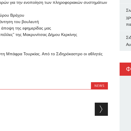
Σερρών για την ενοποίηση των πληροφοριακών συστημάτων
Σι
αύρου Βράχου
χρ
πάντηση του βουλευτή
πα
 άποψη της εφημερίδας μας
Μπέλλες” της Μακρυνίτσας Δήμου Κερκίνης
Σι
Αυ
τη Μπάφρα Τουρκίας. Από το Σιδηρόκαστρο οι αθλητές
Φ
NEWS