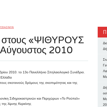
EBADMIN
Π
ε στους «ΨΙΘΥΡΟΥΣ
Δι
»Αύγουστος 2010
Δή
Σι
Γε
Λα
μβρίου 2010. το 13o Πανελλήνιο Σπηλαιολογικό Συνέδριο.
Ma
ν Ελλάδα
τους σκοτεινούς δρόμους της σκοπιμότητας και της
Δή
oσ
ονίκη Σιδηροκαστρινών και Περιχώρων «Το Ρούπελ»
Μα
 της λίμνης Κερκίνης
20