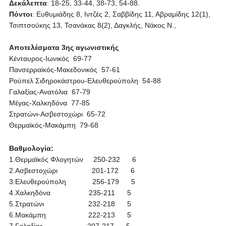
Δεκάλεπτα
: 18-25, 33-44, 38-73, 54-88.
Πόντοι
: Ευθυμιάδης 8, Ιντζές 2, Σαββίδης 11, Αβραμίδης 12(1),
Τσιπτσούκης 13, Τσανάκας 8(2), Δαγκλής, Νάκος Ν.,
Αποτελέσματα 3ης αγωνιστικής
Κένταυρος-Ιωνικός 69-77
Πανσερραίκός-Μακεδονικός 57-61
Ρούπελ Σιδηροκάστρου-Ελευθερούπολη 54-88
Γαλαξίας-Ανατόλια 67-79
Μέγας-Χαλκηδόνα 77-85
Στρατώνι-Ασβεστοχώρι 65-72
Θερμαϊκός-Μακάμπη 79-68
Βαθμολογία:
1.Θερμαϊκός Φλογητών 250-232 6
2.Ασβεστοχώρι 201-172 6
3.Ελευθερούπολη 256-179 5
4.Χαλκηδόνα 235-211 5
5.Στρατώνι 232-218 5
6.Μακάμπη 222-213 5