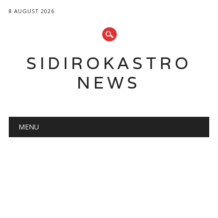
8 AUGUST 2026
SIDIROKASTRO
NEWS
Main menu
Skip
MENU
to
content