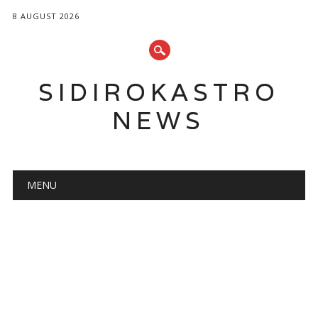
8 AUGUST 2026
SIDIROKASTRO
NEWS
Main menu
Skip
MENU
to
content