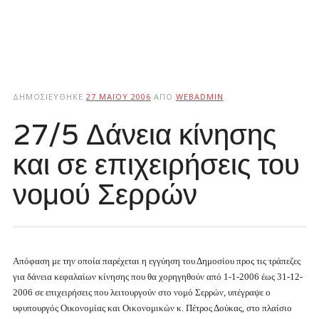
ΔΗΜΟΣΙΕΎΘΗΚΕ
27 ΜΑΪ́ΟΥ 2006
ΑΠΌ
WEBADMIN
27/5 Δάνεια κίνησης
και σε επιχειρήσεις του
νομού Σερρών
Απόφαση με την οποία παρέχεται η εγγύηση του Δημοσίου προς τις τράπεζες
για δάνεια κεφαλαίων κίνησης που θα χορηγηθούν από 1-1-2006 έως 31-12-
2006 σε επιχειρήσεις που λειτουργούν στο νομό Σερρών, υπέγραψε ο
υφυπουργός Οικονομίας και Οικονομικών κ. Πέτρος Δούκας, στο πλαίσιο