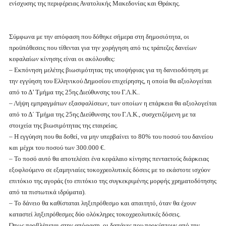
ενίσχυσης της περιφέρειας Ανατολικής Μακεδονίας και Θράκης.
Σύμφωνα με την απόφαση που δόθηκε σήμερα στη δημοσιότητα, οι
προϋπόθεσεις που τίθενται για την χορήγηση από τις τράπεζες δανείων
κεφαλαίων κίνησης είναι οι ακόλουθες:
– Εκπόνηση μελέτης βιωσιμότητας της υποψήφιας για τη δανειοδότηση με
την εγγύηση του Ελληνικού Δημοσίου επιχείρησης, η οποία θα αξιολογείται
από το Δ’ Τμήμα της 25ης Διεύθυνσης του Γ.Λ.Κ..
– Λήψη εμπραγμάτων εξασφαλίσεων, των οποίων η επάρκεια θα αξιολογείται
από το Δ΄ Τμήμα της 25ης Διεύθυνσης του Γ.Λ.Κ., συσχετιζόμενη με τα
στοιχεία της βιωσιμότητας της εταιρείας.
– Η εγγύηση που θα δοθεί, να μην υπερβαίνει το 80% του ποσού του δανείου
και μέχρι του ποσού των 300.000 €.
– Το ποσό αυτό θα αποτελέσει ένα κεφάλαιο κίνησης πενταετούς διάρκειας
εξοφλούμενο σε εξαμηνιαίες τοκοχρεολυτικές δόσεις με το εκάστοτε ισχύον
επιτόκιο της αγοράς (το επιτόκιο της συγκεκριμένης μορφής χρηματοδότησης
από τα πιστωτικά ιδρύματα).
– Το δάνειο θα καθίσταται ληξιπρόθεσμο και απαιτητό, όταν θα έχουν
καταστεί ληξιπρόθεσμες δύο ολόκληρες τοκοχρεολυτικές δόσεις.
Όπως προβλέπεται στην απόφαση, οι δαπάνες που προκύπτουν από την