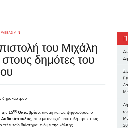
WEBADMIN
Π
πιστολή του Μιχάλη
Δι
στους δημότες του
Δή
ρου
Σι
Γε
Λα
Ma
 Σιδηροκάστρου
Δή
ης
oσ
ν της
15
Οκτωβρίου
, ακόμη και ως ψηφοφόρος, ο
Μα
ς Δοδακόπουλος
, που με ανοιχτή επιστολή προς τους
ο τελευταίο διάστημα, ενόψει της κάλπης
20