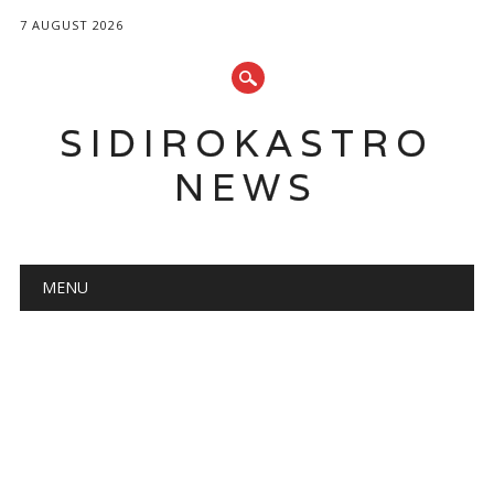
7 AUGUST 2026
SIDIROKASTRO
NEWS
Main menu
Skip
MENU
to
content