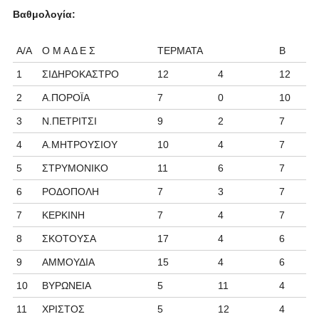
Βαθμολογία:
Α/Α
Ο Μ Α Δ Ε Σ
ΤΕΡΜΑΤΑ
Β
1
ΣΙΔΗΡΟΚΑΣΤΡΟ
12
4
12
2
Α.ΠΟΡΟΪΑ
7
0
10
3
Ν.ΠΕΤΡΙΤΣΙ
9
2
7
4
Α.ΜΗΤΡΟΥΣΙΟΥ
10
4
7
5
ΣΤΡΥΜΟΝΙΚΟ
11
6
7
6
ΡΟΔΟΠΟΛΗ
7
3
7
7
ΚΕΡΚΙΝΗ
7
4
7
8
ΣΚΟΤΟΥΣΑ
17
4
6
9
ΑΜΜΟΥΔΙΑ
15
4
6
10
ΒΥΡΩΝΕΙΑ
5
11
4
11
ΧΡΙΣΤΟΣ
5
12
4