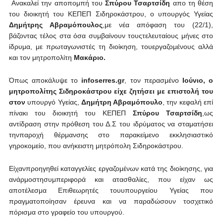
Ανακαλεί την αποπομπή του
Σπύρου Τσαρτσίδη
απο τη θέση
του διοικητή του ΚΕΠΕΠ Σιδηροκάστρου, ο υπουργός Υγείας
Δημήτρης Αβραμόπουλος
,με νέα απόφαση του (22/1),
βάζοντας τέλος στα όσα συμβαίνουν τουςτελευταίους μήνες στο
ίδρυμα, με πρωταγωνιστές τη διοίκηση, τουεργαζομένους αλλά
και τον μητροπολίτη
Μακάριο.
Όπως αποκάλυψε το
infoserres
.
gr
, τον περασμένο
Ιούνιο, ο
μητροπολίτης Σιδηροκάστρου είχε ζητήσει με επιστολή του
στον
υπουργό Υγείας,
Δημήτρη Αβραμόπουλο
, την κεφαλή επί
πίνακι του διοικητή του ΚΕΠΕΠ
Σπύρου Τσαρτσίδη
,ως
αντίδραση στην πρόθεση του Δ.Σ του ιδρύματος να σταματήσει
τηνπαροχή θέρμανσης στο παρακείμενο εκκλησιαστικό
γηροκομείο, που ανήκειστη μητρόπολη Σιδηροκάστρου.
Είχανπροηγηθεί καταγγελίες εργαζομένων κατά της διοίκησης, για
ανάρμοστησυμπεριφορά και ατασθαλίες, που είχαν ως
αποτέλεσμα Επιθεωρητές τουυπουργείου Υγείας που
πραγματοποίησαν έρευνα και να παραδώσουν τοσχετικό
πόρισμα στο γραφείο του υπουργού.