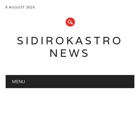
8 AUGUST 2026
SIDIROKASTRO
NEWS
Main menu
Skip
MENU
to
content