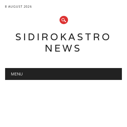
8 AUGUST 2026
SIDIROKASTRO
NEWS
Main menu
Skip
MENU
to
content