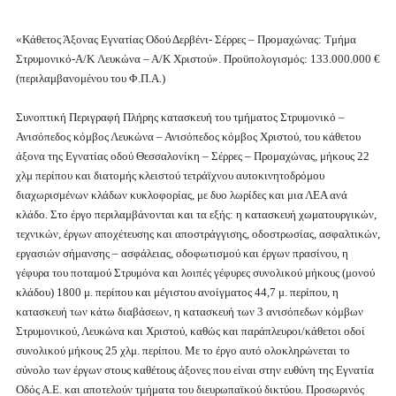
«Κάθετος Άξονας Εγνατίας Οδού Δερβένι- Σέρρες – Προμαχώνας: Τμήμα
Στρυμονικό-A/K Λευκώνα – Α/Κ Χριστού». Προϋπολογισμός: 133.000.000 €
(περιλαμβανομένου του Φ.Π.Α.)
Συνοπτική Περιγραφή Πλήρης κατασκευή του τμήματος Στρυμονικό –
Ανισόπεδος κόμβος Λευκώνα – Ανισόπεδος κόμβος Χριστού, του κάθετου
άξονα της Εγνατίας οδού Θεσσαλονίκη – Σέρρες – Προμαχώνας, μήκους 22
χλμ περίπου και διατομής κλειστού τετράϊχνου αυτοκινητοδρόμου
διαχωρισμένων κλάδων κυκλοφορίας, με δυο λωρίδες και μια ΛΕΑ ανά
κλάδο. Στο έργο περιλαμβάνονται και τα εξής: η κατασκευή χωματουργικών,
τεχνικών, έργων αποχέτευσης και αποστράγγισης, οδοστρωσίας, ασφαλτικών,
εργασιών σήμανσης – ασφάλειας, οδοφωτισμού και έργων πρασίνου, η
γέφυρα του ποταμού Στρυμόνα και λοιπές γέφυρες συνολικού μήκους (μονού
κλάδου) 1800 μ. περίπου και μέγιστου ανοίγματος 44,7 μ. περίπου, η
κατασκευή των κάτω διαβάσεων, η κατασκευή των 3 ανισόπεδων κόμβων
Στρυμονικού, Λευκώνα και Χριστού, καθώς και παράπλευροι/κάθετοι οδοί
συνολικού μήκους 25 χλμ. περίπου. Με το έργο αυτό ολοκληρώνεται το
σύνολο των έργων στους καθέτους άξονες που είναι στην ευθύνη της Εγνατία
Οδός Α.Ε. και αποτελούν τμήματα του διευρωπαϊκού δικτύου. Προσωρινός