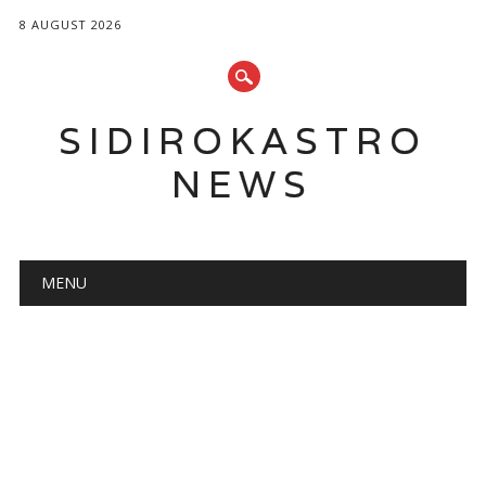
8 AUGUST 2026
SIDIROKASTRO
NEWS
Main menu
Skip
MENU
to
content