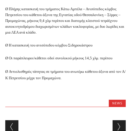
Ø Πλήρης κατασκευή του τμήματος Κάτω Αμπέλα – Ανισόπεδος κόμβος
Πετριτσίου του κάθετου άξονα της Εγνατίας οδού Θεσσαλονίκη – Σέρρες –
Προμαχώνας, μήκους 9,4 χλμ περίπου και διατομής κλειστού τετράϊχνου
αυτοκινητοδρόμου διαχωρισμένων κλάδων κυκλοφορίας, με δυο λωρίδες και
μια ΛΕΑ ανά κλάδο.
Ø Η κατασκευή του ανισόπεδου κόμβου Σιδηροκάστρου
Ø Οι παράπλευροι/κάθετοι οδοί συνολικού μήκους 14,5 χλμ. περίπου
Ø Αντιολισθηρός τάπητας σε τμήματα του ανωτέρω κάθετου άξονα από τον Α/
Κ Πετριτσίου μέχρι τον Προμαχώνα.
NEWS
Post navigation