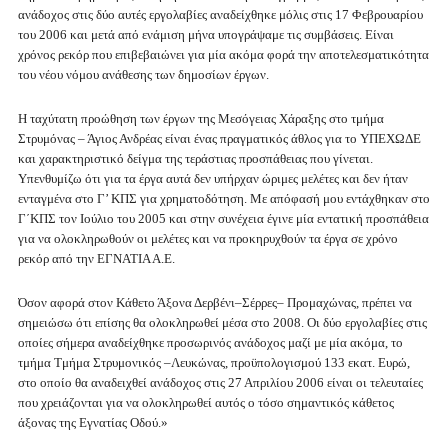
ανάδοχος στις δύο αυτές εργολαβίες αναδείχθηκε μόλις στις 17 Φεβρουαρίου
του 2006 και μετά από ενάμιση μήνα υπογράψαμε τις συμβάσεις. Είναι
χρόνος ρεκόρ που επιβεβαιώνει για μία ακόμα φορά την αποτελεσματικότητα
του νέου νόμου ανάθεσης των δημοσίων έργων.
Η ταχύτατη προώθηση των έργων της Μεσόγειας Χάραξης στο τμήμα
Στρυμόνας – Άγιος Ανδρέας είναι ένας πραγματικός άθλος για το ΥΠΕΧΩΔΕ
και χαρακτηριστικό δείγμα της τεράστιας προσπάθειας που γίνεται.
Υπενθυμίζω ότι για τα έργα αυτά δεν υπήρχαν ώριμες μελέτες και δεν ήταν
ενταγμένα στο Γ’ ΚΠΣ για χρηματοδότηση. Με απόφασή μου εντάχθηκαν στο
Γ΄ΚΠΣ τον Ιούλιο του 2005 και στην συνέχεια έγινε μία εντατική προσπάθεια
για να ολοκληρωθούν οι μελέτες και να προκηρυχθούν τα έργα σε χρόνο
ρεκόρ από την ΕΓΝΑΤΙΑ Α.Ε.
Όσον αφορά στον Κάθετο Άξονα Δερβένι–Σέρρες– Προμαχώνας, πρέπει να
σημειώσω ότι επίσης θα ολοκληρωθεί μέσα στο 2008. Οι δύο εργολαβίες στις
οποίες σήμερα αναδείχθηκε προσωρινός ανάδοχος μαζί με μία ακόμα, το
τμήμα Τμήμα Στρυμονικός –Λευκώνας, προϋπολογισμού 133 εκατ. Ευρώ,
στο οποίο θα αναδειχθεί ανάδοχος στις 27 Απριλίου 2006 είναι οι τελευταίες
που χρειάζονται για να ολοκληρωθεί αυτός ο τόσο σημαντικός κάθετος
άξονας της Εγνατίας Οδού.»