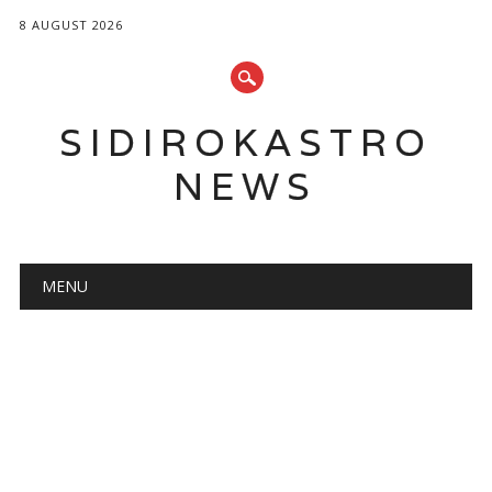
8 AUGUST 2026
SIDIROKASTRO
NEWS
Main menu
Skip
MENU
to
content