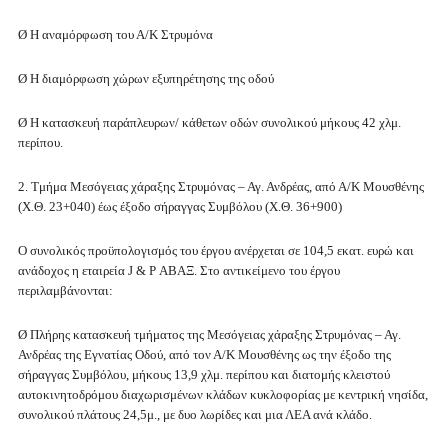
Ø Η αναμόρφωση του Α/Κ Στρυμόνα
Ø Η διαμόρφωση χώρων εξυπηρέτησης της οδού
Ø Η κατασκευή παράπλευρων/ κάθετων οδών συνολικού μήκους 42 χλμ.
περίπου.
2. Τμήμα Μεσόγειας χάραξης Στρυμόνας – Αγ. Ανδρέας, από Α/Κ Μουσθένης
(Χ.Θ. 23+040) έως έξοδο σήραγγας Συμβόλου (Χ.Θ. 36+900)
Ο συνολικός προϋπολογισμός του έργου ανέρχεται σε 104,5 εκατ. ευρώ και
ανάδοχος η εταιρεία J & P ΑΒΑΞ. Στο αντικείμενο του έργου
περιλαμβάνονται:
Ø Πλήρης κατασκευή τμήματος της Μεσόγειας χάραξης Στρυμόνας – Αγ.
Ανδρέας της Εγνατίας Οδού, από τον Α/Κ Μουσθένης ως την έξοδο της
σήραγγας Συμβόλου, μήκους 13,9 χλμ. περίπου και διατομής κλειστού
αυτοκινητοδρόμου διαχωρισμένων κλάδων κυκλοφορίας με κεντρική νησίδα,
συνολικού πλάτους 24,5μ., με δυο λωρίδες και μια ΛΕΑ ανά κλάδο.