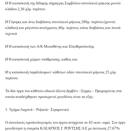
Ø Η κατασκευή της δίδυμης σήραγγας Συμβόλου συνολικού μήκους μονού
κλάδου 2,36 χλμ. περίπου
Ø Γέφυρες και άνω διαβάσεις συνολικού μήκους 290μ. περίπου (μονού
κλάδου) και μέγιστου ανοίγματος 40μ. περίπου, κάτω διαβάσεις και λοιπά
τεχνικά
Ø Η κατασκευή των Α/Κ Μουσθένης και Ελευθερούπολης
Ø Η κατασκευή χώρων στάθμευσης, καθώς και
Ø η κατασκευή παράπλευρων/ κάθετων οδών συνολικού μήκους 25 χλμ.
περίπου.
Τα δύο έργα του κάθετου οδικού άξονα Δερβένι –Σέρρες – Προμαχώνας στα
οποία αναδείχθηκαν προσωρινοί μειοδότες είναι τα εξής :
1. Τμήμα Λαχανά – Ριζιανά– Στρυμονικό
Ο συνολικός προϋπολογισμός του έργου ανέρχεται σε 43 εκατ. ευρώ. Στο έργο
μειοδότησε η εταιρεία ΚΛΕΑΡΧΟΣ Γ. ΡΟΥΤΣΗΣ Α.Ε με έκπτωση 27,67%.