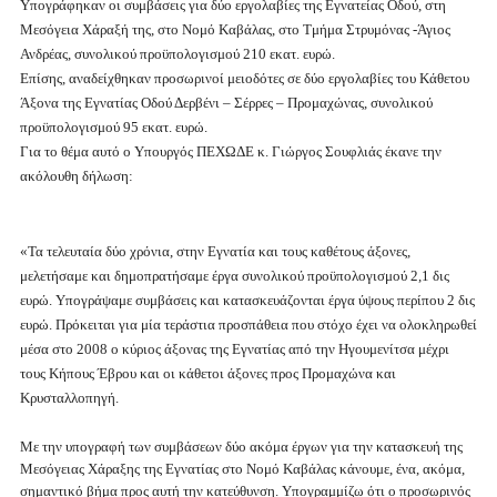
Υπογράφηκαν οι συμβάσεις για δύο εργολαβίες της Εγνατείας Οδού, στη
Μεσόγεια Χάραξή της, στο Νομό Καβάλας, στο Τμήμα Στρυμόνας -Άγιος
Ανδρέας, συνολικού προϋπολογισμού 210 εκατ. ευρώ.
Επίσης, αναδείχθηκαν προσωρινοί μειοδότες σε δύο εργολαβίες του Κάθετου
Άξονα της Εγνατίας Οδού Δερβένι – Σέρρες – Προμαχώνας, συνολικού
προϋπολογισμού 95 εκατ. ευρώ.
Για το θέμα αυτό ο Υπουργός ΠΕΧΩΔΕ κ. Γιώργος Σουφλιάς έκανε την
ακόλουθη δήλωση:
«Τα τελευταία δύο χρόνια, στην Εγνατία και τους καθέτους άξονες,
μελετήσαμε και δημοπρατήσαμε έργα συνολικού προϋπολογισμού 2,1 δις
ευρώ. Υπογράψαμε συμβάσεις και κατασκευάζονται έργα ύψους περίπου 2 δις
ευρώ. Πρόκειται για μία τεράστια προσπάθεια που στόχο έχει να ολοκληρωθεί
μέσα στο 2008 ο κύριος άξονας της Εγνατίας από την Ηγουμενίτσα μέχρι
τους Κήπους Έβρου και οι κάθετοι άξονες προς Προμαχώνα και
Κρυσταλλοπηγή.
Με την υπογραφή των συμβάσεων δύο ακόμα έργων για την κατασκευή της
Μεσόγειας Χάραξης της Εγνατίας στο Νομό Καβάλας κάνουμε, ένα, ακόμα,
σημαντικό βήμα προς αυτή την κατεύθυνση. Υπογραμμίζω ότι ο προσωρινός