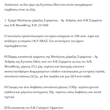
Αναλυτικά, τα δύο έργα της Εγνατίας Οδού στα οποία υπογράφηκαν
συμβάσεις είναι τα εξής:
1. Τμήμα Μεσόγειας χάραξης Στρυμόνας – Αγ. Ανδρέας, από Α/Κ Στρυμόνα
έως Α/Κ Μουσθένης Χ.Θ. 23+040
Ο συνολικός προϋπολογισμός του έργου ανέρχεται σε 106 εκατ. ευρώ και
ανάδοχος η εταιρεία J & P ΑΒΑΞ. Στο αντικείμενο του έργου
περιλαμβάνονται:
Ø Πλήρης κατασκευή τμήματος της Μεσόγειας χάραξης Στρυμόνας – Αγ.
Ανδρέας της Εγνατίας Οδού, από τον Α/Κ Στρυμόνα ως έως τον Α/Κ
Μουσθένης, μήκους 25,2 χλμ. περίπου και διατομής κλειστού
αυτοκινητοδρόμου διαχωρισμένων κλάδων κυκλοφορίας με κεντρική νησίδα,
συνολικού πλάτους 24,5μ., με δυο λωρίδες και μια ΛΕΑ ανά κλάδο.
Ø Γέφυρες και άνω διαβάσεις συνολικού μήκους 1190μ. περίπου (μονού
κλάδου) και μέγιστου ανοίγματος 56μ. περίπου, κάτω διαβάσεις και λοιπά
τεχνικά
Ø Η κατασκευή του Α/Κ Γαληψού- Ορφανίου