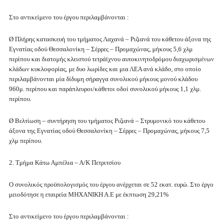
Στο αντικείμενο του έργου περιλαμβάνονται :
Ø Πλήρης κατασκευή του τμήματος Λαχανά – Ριζιανά του κάθετου άξονα της
Εγνατίας οδού Θεσσαλονίκη – Σέρρες – Προμαχώνας, μήκους 5,6 χλμ
περίπου και διατομής κλειστού τετράϊχνου αυτοκινητοδρόμου διαχωρισμένων
κλάδων κυκλοφορίας, με δυο λωρίδες και μια ΛΕΑ ανά κλάδο, στο οποίο
περιλαμβάνονται μία δίδυμη σήραγγα συνολικού μήκους μονού κλάδου
960μ. περίπου και παράπλευροι/κάθετοι οδοί συνολικού μήκους 1,1 χλμ.
περίπου.
Ø Βελτίωση – συντήρηση του τμήματος Ριζιανά – Στρυμονικό του κάθετου
άξονα της Εγνατίας οδού Θεσσαλονίκη – Σέρρες – Προμαχώνας, μήκους 7,5
χλμ περίπου.
2. Τμήμα Κάτω Αμπέλια – Α/Κ Πετριτσίου
Ο συνολικός προϋπολογισμός του έργου ανέρχεται σε 52 εκατ. ευρώ. Στο έργο
μειοδότησε η εταιρεία ΜΗΧΑΝΙΚΗ Α.Ε με έκπτωση 29,21%
Στο αντικείμενο του έργου περιλαμβάνονται :