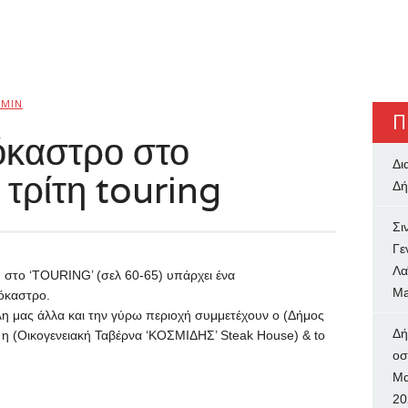
MIN
Π
όκαστρο στο
Δι
 τρίτη touring
Δή
Σι
Γε
Λα
τη στο ‘TOURING’ (σελ 60-65) υπάρχει ένα
Ma
ρόκαστρο.
λη μας άλλα και την γύρω περιοχή συμμετέχουν ο (Δήμος
Δή
, η (Οικογενειακή Ταβέρνα ‘ΚΟΣΜΙΔΗΣ’ Steak House) & to
oσ
Μα
20