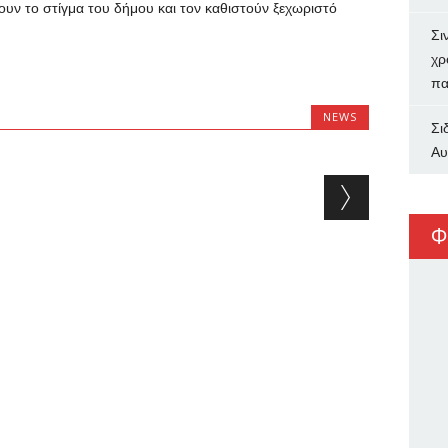
ίνουν το στίγμα του δήμου και τον καθιστούν ξεχωριστό
Σι
χρ
πα
NEWS
Σι
Αυ
Φ