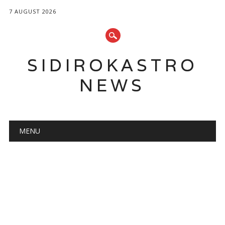
7 AUGUST 2026
SIDIROKASTRO
NEWS
Main menu
Skip
MENU
to
content