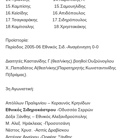
15.Καμπίσης 15.Σαμουηλίδης
16.Κείσίδης 16.Απιδόπουλος
17.Τσαγκαράκης 17.Σιδηρόπουλος
18.Καμίτσαλης 18.Χρηστακάκης
Προϊστορία:
Περίοδος 2005-06 Εθνικός Σιδ.-Αναγέννηση 0-0
Διαιτητές:Καστανίδης Γ.(θεσ/νίκης).βοηθοί:Ουζούνογλου
Χ.,Παπαδάτος Α(θεσ/νίκης)Παρατηρητής:Κωνσταντινίδης
Π(δράμας).
3η Αγωνιστική:
Απόλλων Πραλιμνίου – Κεραυνός Κρηνίδων
Εθνικός Σιδηροκάστρου
-Οδυσσέα Σερρών
Δόξα Ξάνθης – Εθνικός Αλεξανδρούπολης
Μ. Αλεξ. Ηράκλειας -Προσοτσάνη
Νέστος Χρυσ. -Ασπίς Δραβίσκου
Αστέρας Αιγείρου -Ορφέας Ξάνθης