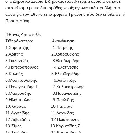
στο Δημοτικό Στάδιο Σιδηροκάστρου.Ντέρμπι ανοικτό σε κάθε
αποτέλεσμα με τις δύο ομάδες χωρίς αγωνιστικά προβλήματα
αφού για τον Εθνικό επιστρέφει ο Τριάνδης που δεν έπαιξε στην
Προσοτσάνη.
Πιθανές Αποστολές:
Σιδηρόκαστρο: Αναγέννηση:
1.Σαμαρτζής 1.Πετρίδης
2.Αριτζής 2.Χουρουζίδης
3.Γιαλαντζής 3.Θεοδωρίδης
4.Παπαδόπουλος 4.Ζλατίντσης
5.Καλαής 5.Ελευθεριάδης
6.Μουντουλάρης 6.Αλταντζής
7.Παναγιωτίδης Γ. 7.Κολοκοτρώνης
8.Μαυρουδής 8.Παναγιωτίδης
9.Ηλιόπουλος 9.Παυλίδης
10.Κάρσας 10.Παππάς
11.Αγγελίδης 11.Λεωνίδας
12.Αϊβατζίδης 12.Ηλιόπουλος
13.Σίμος 13.Καρυπίδης Σ.
14.Τριάνδης 14.Καρυπίδης Λ.