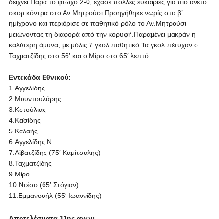
δείχνει.Παρά το φτωχό 2-0, έχασε πολλές ευκαιρίες για πιο άνετο
σκορ κόντρα στο Αν.Μητρούσι.Προηγήθηκε νωρίς στο β’
ημίχρονο και περιόρισε σε παθητικό ρόλο το Αν.Μητρούσι
μειώνοντας τη διαφορά από την κορυφή.Παραμένει μακράν η
καλύτερη άμυνα, με μόλις 7 γκολ παθητικό.Τα γκολ πέτυχαν ο
Ταχματζίδης στο 56′ και ο Μίρο στο 65′ λεπτό.
Εντεκάδα Εθνικού:
1.Αγγελίδης
2.Μουντουλάρης
3.Κοτούλιας
4.Κεϊσίδης
5.Καλαής
6.Αγγελίδης Ν.
7.Αϊβατζίδης (75′ Καμίτσαλης)
8.Ταχματζίδης
9.Μίρο
10.Ντέσο (65′ Στόγιαν)
11.Εμμανουήλ (55′ Ιωαννίδης)
Αποτελέσματα 11ης αγων.