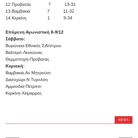
12.Προβατάς 7 13-31
13.Βαμβακιά 7 11-32
14.Κερκίνη 1 9-34
Επόμενη Αγωνιστική 8-9/12
Σάββατο:
Βυρώνεια-Εθνικός Σιδ/στρου
Βαλτερό-Λευκώνας
Θερμοπηγή-Προβατάς
Κυριακή:
Βαμβακιά-Αν.Μητρούσι
Δασοχώρι-Ν.Τυρολόη
Αμμουδιά-Πετρίτσι
Κερκίνη-Χείμαρρος
NEWS