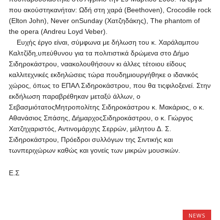
που ακούστηκανήταν: Ωδή στη χαρά (Beethoven), Crocodile rock
(Elton John), Never onSunday (Χατζηδάκης), The phantom of
the opera (Andreu Loyd Veber).
Ευχής έργο είναι, σύμφωνα με δήλωση του κ. Χαράλαμπου
Καλτζίδη,υπεύθυνου για τα πολιτιστικά δρώμενα στο Δήμο
Σιδηροκάστρου, ναακολουθήσουν κι άλλες τέτοιου είδους
καλλιτεχνικές εκδηλώσεις τώρα πουδημιουργήθηκε ο ιδανικός
χώρος, όπως το ΕΠΑΛ Σιδηροκάστρου, που θα τιςφιλοξενεί. Στην
εκδήλωση παραβρέθηκαν μεταξύ άλλων, ο
ΣεβασμιότατοςΜητροπολίτης Σιδηροκάστρου κ. Μακάριος, ο κ.
Αθανάσιος Σπάσης, ΔήμαρχοςΣιδηροκάστρου, ο κ. Γιώργος
Χατζηχαριστός, Αντινομάρχης Σερρών, μέλητου Δ. Σ.
Σιδηροκάστρου, Πρόεδροι συλλόγων της Σιντικής και
τωνπεριχώρων καθώς και γονείς των μικρών μουσικών.
Ε.Σ
NEWS