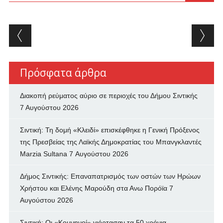
Post navigation
Πρόσφατα άρθρα
Διακοπή ρεύματος αύριο σε περιοχές του Δήμου Σιντικής
7 Αυγούστου 2026
Σιντική: Τη δομή «Κλειδί» επισκέφθηκε η Γενική Πρόξενος
της Πρεσβείας της Λαϊκής Δημοκρατίας του Μπανγκλαντές
Marzia Sultana
7 Αυγούστου 2026
Δήμος Σιντικής: Επαναπατρισμός των oστών των Ηρώων
Χρήστου και Ελένης Μαρούδη στα Ανω Πορόϊα
7
Αυγούστου 2026
Σιντική: Οι «Κομνηνοί» γιόρτασαν τα 50 χρόνια