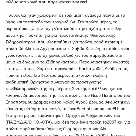
φιλόμουσο κοινό που παρευρίσκoνταν εκεί.
Ησυναυλία ήταν χωρισμένη σε τρία μέρη, ανάλογα πάντα με το
ύφος και τοεπίπεδο των τραγουδιών. Στο πρώτο μέρος, το
ακροατήριο είχε την τύχη ν’απολαύσει την ορχήστρα ποικίλης
μουσικής. Πρόκειται για μια προσπάθειατης Φιλαρμονικής
Σιδηροκάστρου, που υλοποιήθηκε για πρώτη φορά πέρισυμε
πρωτοβουλία του Αρχιμουσικού κ. Σάββα Κωφίδη, ο οποίος είναι
γνωστόςγια τις πετυχημένες μελωδικές του παρεμβάσεις στα
μουσικά δρώμενα τουΣιδηροκάστρου. Παρουσιάστηκαν γνωστές
επιτυχίες όπως, Χάρτινο τοφεγγαράκι, Και θα χαθώ, Ανάθεμά σε,
Πριν το τέλος. Στο δεύτερο μέρος,τη σκυτάλη έλαβε η
Διαδημοτική Ορχήστρα συνεργασίας προσέγγισης
τωνΦιλαρμονικών της περιφέρειας Σιντικής και άλλων σχετικά
κοντινών Δήμωνόπως, της Πεντάπολης, του Νέου Πετριτσίου του
Ξηροποτάμου Δράμας καιτου Καλού Αγρού Δράμας. Ακούστηκαν,
κάνοντας αίσθηση στο κοινό, τα έργαBeet of sampa και El bibo.
Στο τρίτο μέρος, εμφανίστηκε η ΟρχήστραΑρχιμουσικών του
(ΠΑ.ΣΥ.Δ.Α.Υ.Φ.Ο.-ΟΤΑ), μια ιδέα που έγινε πράξη το2007 και για
πρώτη φορά καθιερώθηκε ως θεσμός στην συναυλία
πουπαρουσιάστηκε στο Αγρίνιο την 29 Μαρτίου 2008. Τα έργα