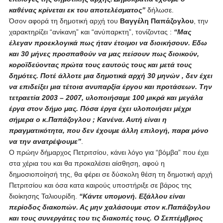
καθένας κρίνεται εκ του αποτελέσματος”
δήλωσε.
Όσον αφορά τη δημοτική αρχή του
Βαγγέλη Παπάζογλου
, την
χαρακτηρίζει “ανίκανη” και “ανύπαρκτη”, τονίζοντας :
“Μας
έλεγαν προεκλογικά πως ήταν έτοιμοι να διοικήσουν. Εδω
και 30 μήνες προσπαθούν να μας πείσουν πως διοικούν,
κοροϊδεύοντας πρώτα τους εαυτούς τους και μετά τους
δημότες. Ποτέ άλλοτε μια δημοτικά αρχή 30 μηνών , δεν έχει
να επιδείξει μια τέτοια ανυπαρξία έργου και προτάσεων. Την
τετραετία 2003 – 2007, υλοποιήσαμε 100 μικρά και μεγάλα
έργα στον δήμο μας. Πόσα έργα έχει υλοποιήσει μέχρι
σήμερα ο κ.Παπάζογλου ; Κανένα. Αυτή είναι η
πραγματικότητα, που δεν έχουμε άλλη επιλογή, παρα μόνο
να την ανατρέψουμε”
.
Ο πρώην δήμαρχος Πετριτσίου, κάνει λόγο για “βόμβα” που έχει
στα χέρια του και θα προκαλέσει αίσθηση, αφού η
δημοσιοποίησή της, θα φέρει σε δύσκολη θέση τη δημοτική αρχή
Πετριτσίου και όσα κατα καιρούς υποστήριξε σε βάρος της
διοίκησης Ταλιουρίδη.
“Κάντε υπομονή. Εξάλλου είναι
περίοδος διακοπών. Ας μην χαλάσουμε στον κ.Παπάζογλου
και τους συνεργάτες του τις διακοπές τους. Ο Σεπτέμβριος