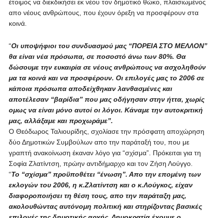
έτοιμος να διεκδικήσει εκ νέου τον δημοτικό θώκο, πλαισιωμένος
απο νέους ανθρώπους, που έχουν όρεξη να προσφέρουν στα
κοινά.
“
Οι υποψήφιοι του συνδυασμού μας “ΠΟΡΕΙΑ ΣΤΟ ΜΕΛΛΟΝ”
θα είναι νέα πρόσωπα, σε ποσοστό άνω των 80%. Θα
δώσουμε την ευκαιρία σε νέους ανθρώπους να ασχοληθούν
μα τα κοινά και να προσφέρουν. Οι επιλογές μας το 2006 σε
κάποια πρόσωπα αποδείχθηκαν λανθασμένες και
αποτέλεσαν “βαρίδια” που μας οδήγησαν στην ήττα, χωρίς
ομως να είναι μόνο αυτοί οι λόγοι. Κάναμε την αυτοκριτική
μας, αλλάξαμε και προχωράμε”.
Ο Θεόδωρος Ταλιουρίδης, σχολίασε την πρόσφατη αποχώρηση
δύο Δημοτικών Συμβούλων απο την παράταξή του, που με
γραπτή ανακοίνωση έκαναν λόγο για “σχίσμα”. Πρόκειται για τη
Σοφία Ζλατίντση, πρώην αντιδήμαρχο και τον Ζήση Λούγγο.
“
Το “σχίσμα” προϋποθέτει “ένωση”. Απο την επομένη των
εκλογών του 2006, η κ.Ζλατίντση και ο κ.Λούγκος, είχαν
διαφοροποιήσει τη θέση τους, απο την παράταξη μας,
ακολουθώντας αυτόνομη πολιτική και στηρίζοντας βασικές
επιλογές της δημοτικής αρχής. Δημοκρατία έχουμε ο