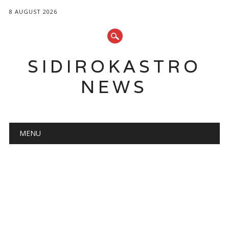
8 AUGUST 2026
SIDIROKASTRO
NEWS
Main menu
Skip
MENU
to
content