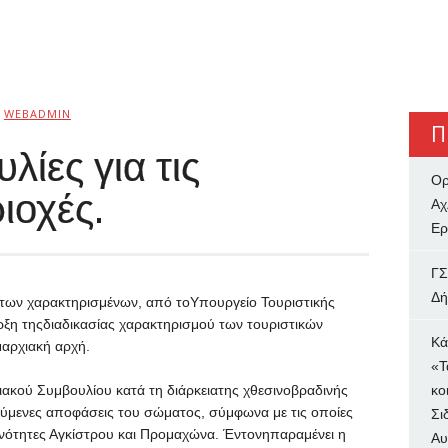
WEBADMIN
Π
ίες για τις
Ορ
ιοχές.
Αχ
Ερ
ΓΣ
Δή
 των χαρακτηρισμένων, από τοΥπουργείο Τουριστικής
ρξη τηςδιαδικασίας χαρακτηρισμού των τουριστικών
Κά
αρχιακή αρχή.
«Τ
ακού Συμβουλίου κατά τη διάρκειατης χθεσινοβραδινής
κο
ύμενες αποφάσεις του σώματος, σύμφωνα με τις οποίες
Σι
οινότητες Αγκίστρου και Προμαχώνα. Έντονηπαραμένει η
Αυ