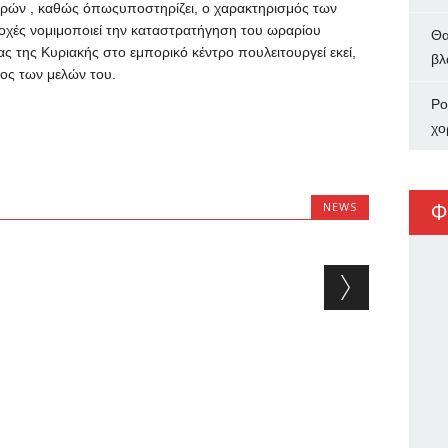
ρών , καθώς όπωςυποστηρίζει, ο χαρακτηρισμός των
οχές νομιμοποιεί την καταστρατήγηση του ωραρίου
Θα
ς της Κυριακής στο εμπορικό κέντρο πουλειτουργεί εκεί,
βλ
ος των μελών του.
Ρο
χο
Φ
NEWS