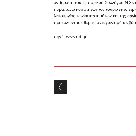
αντίδραση του Εμπορικού Συλλόγου Ν.Σερ
παραπάνω κοινοτήτων ως τουριστικέςπερι
λειτουργίας τωνκαταστημάτων και της αργία
προκαλώντας αθέμιτο ανταγωνισμό σε βάρ
πηγή: www.ert.gr
Post navigation