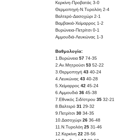
Κερκίνη-Προβατάς 3-0
Θερμοπηγή-Ν.Τυρολόη 2-4
Βαλτερό-Δασοχώρι 2-1
Βαμβακιά-Χείμαρρος 1-2
Βυρώνεια-Πετρίτσι 0-1
Αμμουδιά-Λευκώνας 1-3
Βαθμολογία:
1.Βυρώνεια
57
74-35
2.Αν.Μητρούσι
53
52-22
3.Θερμοπηγή
43
40-24
4.Λευκώνας
43
40-28
5.Χείμαρρος
42
45-24
6.Αμμουδιά
36
45-38
7.Εθνικός Σιδ/στρου
35
32-21
8.Βαλτερό
31
29-32
9.Πετρίτσι
30
34-35
10.Δασοχώρι
26
36-48
11.Ν.Τυρολόη
25
31-46
12.Κερκίνη
22
28-56