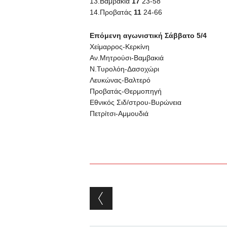
13.Βαμβακιά
17
23-58
14.Προβατάς
11
24-66
Επόμενη αγωνιστική Σάββατο 5/4
Χείμαρρος-Κερκίνη
Αν.Μητρούσι-Βαμβακιά
Ν.Τυρολόη-Δασοχώρι
Λευκώνας-Βαλτερό
Προβατάς-Θερμοπηγή
Εθνικός Σιδ/στρου-Βυρώνεια
Πετρίτσι-Αμμουδιά
Post navigation