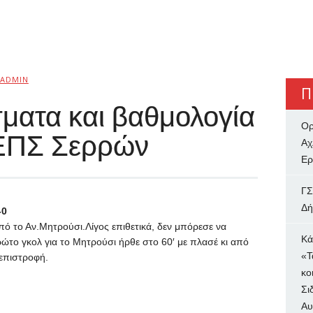
ADMIN
Π
ματα και βαθμολογία
Ορ
 ΕΠΣ Σερρών
Αχ
Ερ
ΓΣ
Δή
-0
πό το Αν.Μητρούσι.Λίγος επιθετικά, δεν μπόρεσε να
Κά
πρώτο γκολ για το Μητρούσι ήρθε στο 60′ με πλασέ κι από
«Τ
 επιστροφή.
κο
Σι
Αυ