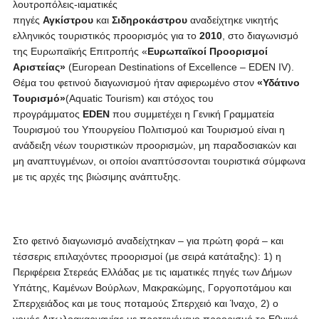
λουτροπόλεις-ιαματικές
πηγές
Αγκίστρου
και
Σιδηροκάστρου
αναδείχτηκε νικητής
ελληνικός τουριστικός προορισμός για το
2010
, στο διαγωνισμό
της Ευρωπαϊκής Επιτροπής «
Ευρωπαϊκοί Προορισμοί
Αριστείας»
(European Destinations of Excellence – EDEN IV).
Θέμα του φετινού διαγωνισμού ήταν αφιερωμένο στον
«Υδάτινο
Τουρισμό»
(Aquatic Tourism) και στόχος του
προγράμματος
EDEN
που συμμετέχει η Γενική Γραμματεία
Τουρισμού του Υπουργείου Πολιτισμού και Τουρισμού είναι η
ανάδειξη νέων τουριστικών προορισμών, μη παραδοσιακών και
μη αναπτυγμένων, οι οποίοι αναπτύσσονται τουριστικά σύμφωνα
με τις αρχές της βιώσιμης ανάπτυξης.
Στο φετινό διαγωνισμό αναδείχτηκαν – για πρώτη φορά – και
τέσσερις επιλαχόντες προορισμοί (με σειρά κατάταξης): 1) η
Περιφέρεια Στερεάς Ελλάδας με τις ιαματικές πηγές των Δήμων
Υπάτης, Καμένων Βούρλων, Μακρακώμης, Γοργοποτάμου και
Σπερχειάδος και με τους ποταμούς Σπερχειό και Ίναχο, 2) ο