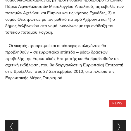
νομός Αιτωλοακαρνανίας με προτεινόμενο προορισμό το Εθνικό
Πάρκο Λιμνοθαλασσών Μεσολογγίου-Αιτωλικού, τις εκβολές των
ποταμών Αχελώου και Εύηνου και τις νήσους Εχινάδες, 3) ο
νομός Θεσπρωτίας με τον μυθικό ποταμό Αχέροντα και 4) ο
δήμος Δελβινακίου στο νομό Ιωαννίνων με την ανάδειξη του
τοπικού ποταμού Ρογόζη.
Οι νικητές προορισμοί και οι τέσσερις επιλαχόντες θα
προβληθούν – σε ευρωπαϊκό επίπεδο – μέσω δράσεων
προβολής της Ευρωπαϊκής Επιτροπής και θα βραβευθούν σε
σχετική εκδήλωση, που θα διοργανώσει η Ευρωπαϊκή Επιτροπή
στις Βρυξέλλες, στις 27 Σεπτεμβρίου 2010, στο πλαίσιο της
Ευρωπαϊκής Μέρας Τουρισμού
NEWS
Post navigation