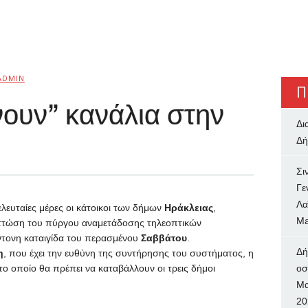
ADMIN
Π
ουν” κανάλια στην
Δι
Δή
Σι
Γε
Λα
λευταίες μέρες οι κάτοικοι των δήμων
Ηράκλειας
,
Ma
 πτώση του πύργου αναμετάδοσης τηλεοπτικών
ντονη καταιγίδα του περασμένου
Σαββάτου
.
Δή
η
, που έχει την ευθύνη της συντήρησης του συστήματος, η
ο οποίο θα πρέπει να καταβάλλουν οι τρεις δήμοι
oσ
Μα
20