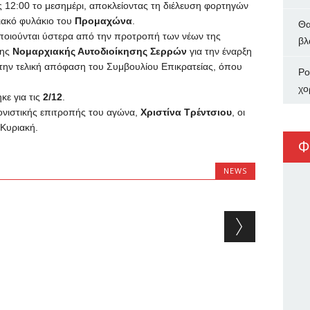
ις 12:00 το μεσημέρι, αποκλείοντας τη διέλευση φορτηγών
ιακό φυλάκιο του
Προμαχώνα
.
Θα
ποιούνται ύστερα από την προτροπή των νέων της
βλ
της
Νομαρχιακής Αυτοδιοίκησης Σερρών
για την έναρξη
την τελική απόφαση του Συμβουλίου Επικρατείας, όπου
Ρο
χο
ε για τις
2/12
.
νιστικής επιτροπής του αγώνα,
Χριστίνα Τρέντσιου
, οι
 Κυριακή.
Φ
NEWS