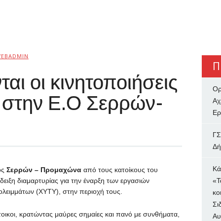
EBADMIN
Π
αι οι κινητοποιήσεις
Ορ
 στην Ε.Ο Σερρών-
Αχ
Ερ
ΓΣ
Δή
Κά
ός
Σερρών – Προμαχώνα
από τους κατοίκους του
δειξη διαμαρτυρίας για την έναρξη των εργασιών
«Τ
λειμμάτων (ΧΥΤΥ), στην περιοχή τους.
κο
Σι
τοικοι, κρατώντας μαύρες σημαίες και πανό με συνθήματα,
Αυ