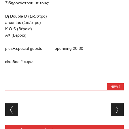
Σιδηροκάστρου με τους:
Dj Double D (Σιδ/στρο)
arxontas (Σιδ/στρο)
K.O.S.(Βέροια)
AX (Βέροια)
plus+:special guests openning 20:30
είσοδος 2 ευρώ
NEWS
Post navigation