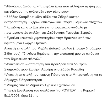
* Αθανάσιος Σπάσης: «Τα με­γά­λα έρ­γα που αλ­λά­ζουν τη ζω­ή μας
και φέρ­νουν την α­νά­πτυ­ξη στον τό­πο μας»
* Σάββας Κοσμίδης: «δεν αξίζει στο Σιδηρόκαστρο
εκπροσώπηση μίζερων επιλογών και υποβαθμισμένων στόχων»
* Καταδίκη και στο Εφετείο για το τοματο…σκάνδαλο με
πρωταγωνιστές στελέχη της Διεύθυνσης Γεωργίας Σερρών
* Εγκαίνια κλειστού γυμναστηρίου στην Ηράκλεια από τον
υφυπουργό Γιώργο Ορφανό
Ανοιχτή επιστολή του Μιχάλη Δοδακόπουλου (πρώην δημάρχου
Σιδ/στρου): "δηλώνω δημόσια… την απόφασή μου να απόσχω
των δημοτικών εκλογών"
* Ανακοίνωση – απάντηση του προέδρου των Λουτρών
Σιδηροκάστρου Σωτήρη Αβράμη στο Σάββα Κοσμίδη
* Ανοιχτή επιστολή του Ιωάννη Γιάντσιου στο Μητροπολίτη και το
Δήμαρχο Σιδηροκάστρου
* Μνήμες από το Δημοτικό Σχολείο Σχιστολίθου
* Γενική Συνέλευση του συλλόγου "το ΡΟΥΠΕΛ" την Κυριακή
5/11/2006, ώρα 11 π.μ.