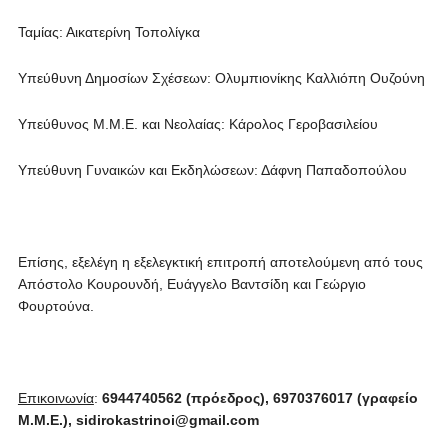
Ταμίας: Αικατερίνη Τοπολίγκα
Υπεύθυνη Δημοσίων Σχέσεων: Ολυμπιονίκης Καλλιόπη Ουζούνη
Υπεύθυνος Μ.Μ.Ε. και Νεολαίας: Κάρολος Γεροβασιλείου
Υπεύθυνη Γυναικών και Εκδηλώσεων: Δάφνη Παπαδοπούλου
Επίσης, εξελέγη η εξελεγκτική επιτροπή αποτελούμενη από τους
Απόστολο Κουρουνδή, Ευάγγελο Βαντσίδη και Γεώργιο
Φουρτούνα.
Επικοινωνία
:
6944740562 (πρόεδρος), 6970376017 (γραφείο
Μ.Μ.Ε.),
sidirokastrinoi
@
gmail
.
com