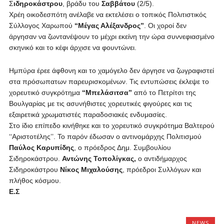
Σ
ιδηροκάστρου
, βράδυ του
Σαββάτου
(2/5).
Χρέη οικοδεσπότη ανέλαβε να εκτελέσει ο τοπικός Πολιτιστικός
Σύλλογος Χαρωπού
‘‘Μέγας Αλέξανδρος’’
. Οι χοροί δεν
άργησαν να ζωντανέψουν το μέχρι εκείνη την ώρα συννεφιασμένο
σκηνικό και το κέφι άρχισε να φουντώνει.
Ημπύρα έρεε άφθονη και το χαμόγελο δεν άργησε να ζωγραφιστεί
στα πρόσωπατων παρευρισκομένων. Τις εντυπώσεις έκλεψε το
χορευτικό συγκρότημα
‘‘Μπελάσιτσα’’
από το Πετρίτσι της
Βουλγαρίας με τις ασυνήθιστες χορευτικές φιγούρες και τις
εξαιρετικά χρωματιστές παραδοσιακές ενδυμασίες.
Στο ίδιο επίπεδο κινήθηκε και το χορευτικό συγκρότημα Βαλτερού
‘‘Αριστοτέλης’’. Το παρόν έδωσαν ο αντινομάρχης Πολιτισμού
Παύλος Καρυπίδης
, ο πρόεδρος Δημ. Συμβουλίου
Σιδηροκάστρου.
Αντώνης Τοπολίγκας,
ο αντιδήμαρχος
Σιδηροκάστρου
Νίκος Μιχαλούσης
, πρόεδροι Συλλόγων και
πλήθος κόσμου.
Ε.Σ
NEWS