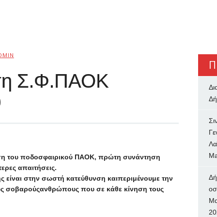
DMIN
Π
ση Σ.Φ.ΠΑΟΚ
Δι
υ
Δή
Σι
Γε
Λα
Ma
ση του ποδοσφαιρικού ΠΑΟΚ, πρώτη συνάντηση
τερες απαιτήσεις.
Δή
ς είναι στην σωστή κατεύθυνση καιπεριμένουμε την
υς σοβαρούςανθρώπους που σε κάθε κίνηση τους
oσ
Μα
20