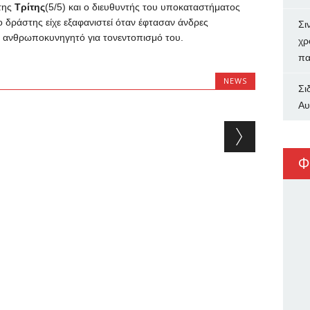
της
Τρίτης
(5/5) και ο διευθυντής του υποκαταστήματος
 δράστης είχε εξαφανιστεί όταν έφτασαν άνδρες
Σι
ει ανθρωποκυνηγητό για τονεντοπισμό του.
χρ
πα
NEWS
Σι
Αυ
Φ