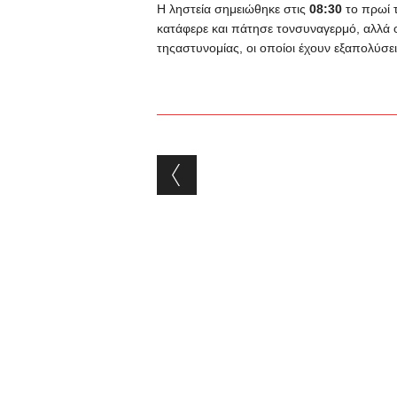
Η ληστεία σημειώθηκε στις
08:30
το πρωί 
κατάφερε και πάτησε τονσυναγερμό, αλλά ο
τηςαστυνομίας, οι οποίοι έχουν εξαπολύσ
Post navigation