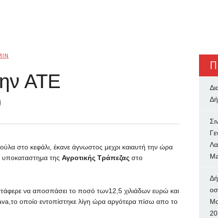
MIN
Π
την ΑΤΕ
Δι
υ
Δή
Σι
Γε
Λα
ούλα στο κεφάλι, έκανε άγνωστος μεχρι καιαυτή την ώρα
Ma
ο υποκαταστημα της
Αγροτικής Τράπεζας
στο
Δή
oσ
τάφερε να αποσπάσει το ποσό των12,5 χιλιάδων ευρώ και
stava,το οποίο εντοπίστηκε λίγη ώρα αργότερα πίσω απο το
Μα
20