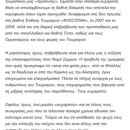
τουριστικού μας «προϊόντος». Είμαστε στην ιδιαίτερα ευχάριστη
θέση να απολαμβάνουμε τη διεθνή διάκριση που αποτελεί την
κορύφωση όσων είχαν προηγηθεί. Αναφέρομαι στις δύο πρωτιές
στη Διεθνή Έκθεση Τουρισμού «ΦΙΛΟΞΕΝΙΑ», το 2007 και το
2009, αλλά και στη διαρκή επιβράβευση των προσπαθειών μας
από τον πανελλαδικό και διεθνή Τύπο, καθώς και τους
Οργανισμούς και τους φορείς του Τουρισμού.
Η μεγαλύτερη, όμως, επιβράβευση είναι για όλους μας η αύξηση
της επισκεψιμότητας στον Νομό Σερρών. Η προβολή της ομορφιάς
που εμείς προκρίναμε ότι «είναι στη φύση μας», από το Μπέλλες
ως τα Κερδύλια κι από την Κερκίνη ως την Αλιστράτη, έγινε
στοχευμένα και επαγγελματικά. Πάντα σε πλήρη συνέργια με τους
ανθρώπους του Τουρισμού, τους επιχειρηματίες που ξέφυγαν από
τις μίζερες αντιλήψεις του παρελθόντος. Τους ευχαριστώ.
Οφείλω, όμως, ένα μεγάλο «ευχαριστώ» και σε όλους τους
συνεργάτες μου που τα τελευταία τέσσερα χρόνια έδωσαν τον
καλύτερο εαυτό τους. Τολμώ να πω ότι κατέθεσαν την ψυχή τους
για την επίτευξη του στόχου που δεν είναι άλλος από την