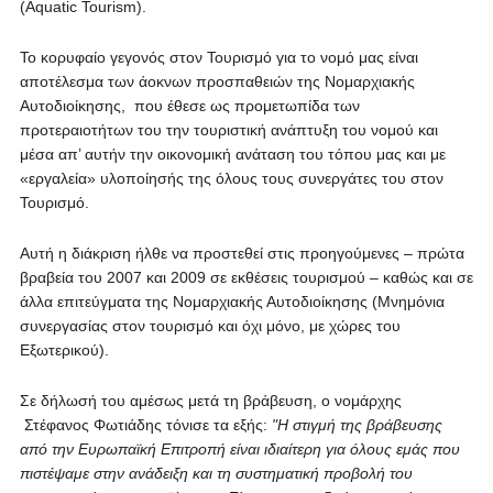
(Aquatic Tourism).
Το κορυφαίο γεγονός στον Τουρισμό για το νομό μας είναι
αποτέλεσμα των άοκνων προσπαθειών της Νομαρχιακής
Αυτοδιοίκησης, που έθεσε ως προμετωπίδα των
προτεραιοτήτων του την τουριστική ανάπτυξη του νομού και
μέσα απ’ αυτήν την οικονομική ανάταση του τόπου μας και με
«εργαλεία» υλοποίησής της όλους τους συνεργάτες του στον
Τουρισμό.
Αυτή η διάκριση ήλθε να προστεθεί στις προηγούμενες – πρώτα
βραβεία του 2007 και 2009 σε εκθέσεις τουρισμού – καθώς και σε
άλλα επιτεύγματα της Νομαρχιακής Αυτοδιοίκησης (Μνημόνια
συνεργασίας στον τουρισμό και όχι μόνο, με χώρες του
Εξωτερικού).
Σε δήλωσή του αμέσως μετά τη βράβευση, ο νομάρχης
Στέφανος Φωτιάδης τόνισε τα εξής:
"
Η στιγμή της βράβευσης
από την Ευρωπαϊκή Επιτροπή είναι ιδιαίτερη για όλους εμάς που
πιστέψαμε στην ανάδειξη και τη συστηματική προβολή του