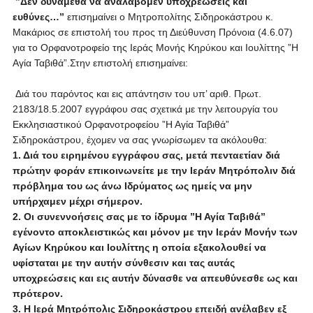
”Δεν δυνάμεθα να αναλάβομεν υποχρεώσεις και
ευθύνες…”
επισημαίνει ο Μητροπολίτης Σιδηροκάστρου κ.
Μακάριος σε επιστολή του προς τη Διεύθυνση Πρόνοια (4.6.07)
για το Ορφανοτροφείο της Ιεράς Μονής Κηρύκου και Ιουλίττης ”Η
Αγία Ταβιθά”.Στην επιστολή επισημαίνει:
Διά του παρόντος και εις απάντησιν του υπ’ αριθ. Πρωτ.
2183/18.5.2007 εγγράφου σας σχετικά με την λειτουργία του
Εκκλησιαστικού Ορφανοτροφείου ”Η Αγία Ταβιθά”
Σιδηροκάστρου, έχομεν να σας γνωρίσωμεν τα ακόλουθα:
1. Διά του ειρημένου εγγράφου σας, μετά πενταετίαν διά
πρώτην φοράν επικοινωνείτε με την Ιεράν Μητρόπολιν διά
πρόβλημα του ως άνω Ιδρύματος ως ημείς να μην
υπήρχαμεν μέχρι σήμερον.
2. Οι συνεννοήσεις σας με το ίδρυμα ”Η Αγία Ταβιθά”
εγένοντο αποκλειστικώς και μόνον με την Ιεράν Μονήν των
Αγίων Κηρύκου και Ιουλίττης η οποία εξακολουθεί να
υφίσταται με την αυτήν σύνθεσιν και τας αυτάς
υποχρεώσεις και εις αυτήν δύνασθε να απευθύνεσθε ως και
πρότερον.
3. Η Ιερά Μητρόπολις Σιδηροκάστρου επειδή ανέλαβεν εξ