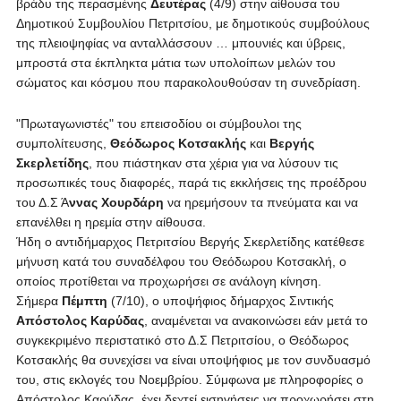
βράδυ της περασμένης
Δευτέρας
(4/9) στην αίθουσα του
Δημοτικού Συμβουλίου Πετριτσίου, με δημοτικούς συμβούλους
της πλειοψηφίας να ανταλλάσσουν … μπουνιές και ύβρεις,
μπροστά στα έκπληκτα μάτια των υπολοίπων μελών του
σώματος και κόσμου που παρακολουθούσαν τη συνεδρίαση.
"Πρωταγωνιστές" του επεισοδίου οι σύμβουλοι της
συμπολίτευσης,
Θεόδωρος Κοτσακλής
και
Βεργής
Σκερλετίδης
, που πιάστηκαν στα χέρια για να λύσουν τις
προσωπικές τους διαφορές, παρά τις εκκλήσεις της προέδρου
του Δ.Σ Ά
ννας Χουρδάρη
να ηρεμήσουν τα πνεύματα και να
επανέλθει η ηρεμία στην αίθουσα.
Ήδη ο αντιδήμαρχος Πετριτσίου Βεργής Σκερλετίδης κατέθεσε
μήνυση κατά του συναδέλφου του Θεόδωρου Κοτσακλή, ο
οποίος προτίθεται να προχωρήσει σε ανάλογη κίνηση.
Σήμερα
Πέμπτη
(7/10), ο υποψήφιος δήμαρχος Σιντικής
Απόστολος Καρύδας
, αναμένεται να ανακοινώσει εάν μετά το
συγκεκριμένο περιστατικό στο Δ.Σ Πετριτσίου, ο Θεόδωρος
Κοτσακλής θα συνεχίσει να είναι υποψήφιος με τον συνδυασμό
του, στις εκλογές του Νοεμβρίου. Σύμφωνα με πληροφορίες ο
Απόστολος Καρύδας, έχει δεχτεί εισηγήσεις να προχωρήσει στη