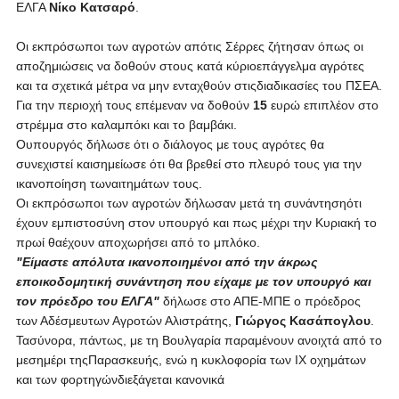
ΕΛΓΑ
Νίκο Κατσαρό
.
Οι εκπρόσωποι των αγροτών απότις Σέρρες ζήτησαν όπως οι
αποζημιώσεις να δοθούν στους κατά κύριοεπάγγελμα αγρότες
και τα σχετικά μέτρα να μην ενταχθούν στιςδιαδικασίες του ΠΣΕΑ.
Για την περιοχή τους επέμεναν να δοθούν
15
ευρώ επιπλέον στο
στρέμμα στο καλαμπόκι και το βαμβάκι.
Ουπουργός δήλωσε ότι ο διάλογος με τους αγρότες θα
συνεχιστεί καισημείωσε ότι θα βρεθεί στο πλευρό τους για την
ικανοποίηση τωναιτημάτων τους.
Οι εκπρόσωποι των αγροτών δήλωσαν μετά τη συνάντησηότι
έχουν εμπιστοσύνη στον υπουργό και πως μέχρι την Κυριακή το
πρωί θαέχουν αποχωρήσει από το μπλόκο.
"Είμαστε απόλυτα ικανοποιημένοι από την άκρως
εποικοδομητική συνάντηση που είχαμε με τον υπουργό και
τον πρόεδρο του ΕΛΓΑ"
δήλωσε στο ΑΠΕ-ΜΠΕ ο πρόεδρος
των Αδέσμευτων Αγροτών Αλιστράτης,
Γιώργος Κασάπογλου
.
Τασύνορα, πάντως, με τη Βουλγαρία παραμένουν ανοιχτά από το
μεσημέρι τηςΠαρασκευής, ενώ η κυκλοφορία των ΙΧ οχημάτων
και των φορτηγώνδιεξάγεται κανονικά